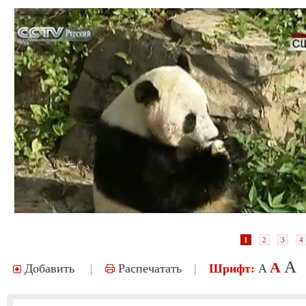
1
2
3
4
A
A
Добавить
|
Распечатать
|
Шрифт:
A