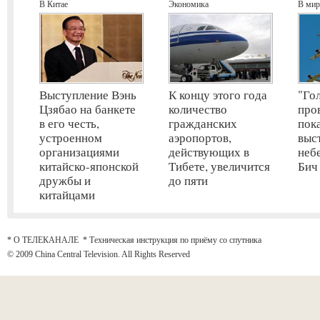
В Китае
Экономика
В мир
Выступление Вэнь
К концу этого года
"Го
Цзябао на банкете
количество
про
в его честь,
гражданских
пок
устроенном
аэропортов,
выс
организациями
действующих в
неб
китайско-японской
Тибете, увеличится
Бич
дружбы и
до пяти
китайцами
* О ТЕЛЕКАНАЛЕ
*
Техническая инструкция по приёму со спутника
© 2009 China Central Television. All Rights Reserved