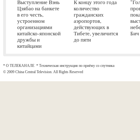
Выступление Вэнь
К концу этого года
"Го
Цзябао на банкете
количество
про
в его честь,
гражданских
пок
устроенном
аэропортов,
выс
организациями
действующих в
неб
китайско-японской
Тибете, увеличится
Бич
дружбы и
до пяти
китайцами
* О ТЕЛЕКАНАЛЕ
*
Техническая инструкция по приёму со спутника
© 2009 China Central Television. All Rights Reserved