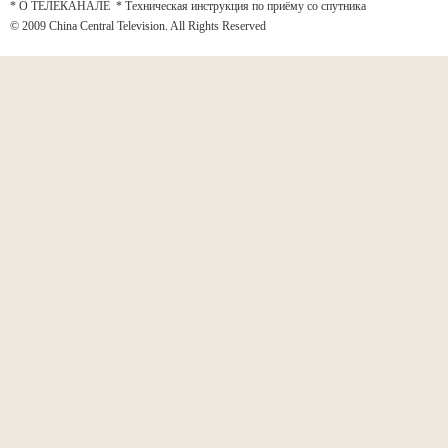
* О ТЕЛЕКАНАЛЕ
*
Техническая инструкция по приёму со спутника
© 2009 China Central Television. All Rights Reserved