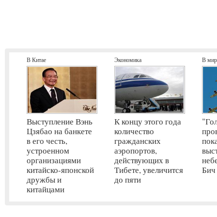
В Китае
Экономика
В мир
Выступление Вэнь
К концу этого года
"Го
Цзябао на банкете
количество
про
в его честь,
гражданских
пок
устроенном
аэропортов,
выс
организациями
действующих в
неб
китайско-японской
Тибете, увеличится
Бич
дружбы и
до пяти
китайцами