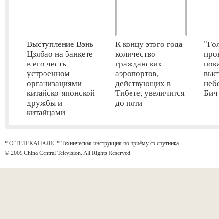
Выступление Вэнь
К концу этого года
"Го
Цзябао на банкете
количество
про
в его честь,
гражданских
пок
устроенном
аэропортов,
выс
организациями
действующих в
неб
китайско-японской
Тибете, увеличится
Бич
дружбы и
до пяти
китайцами
* О ТЕЛЕКАНАЛЕ
*
Техническая инструкция по приёму со спутника
© 2009 China Central Television. All Rights Reserved