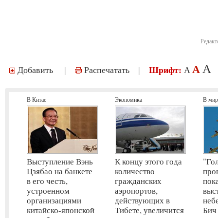
Редакт
A
A
Добавить
|
Распечатать
|
Шрифт:
A
В Китае
Экономика
В мир
Выступление Вэнь
К концу этого года
"Го
Цзябао на банкете
количество
про
в его честь,
гражданских
пок
устроенном
аэропортов,
выс
организациями
действующих в
неб
китайско-японской
Тибете, увеличится
Бич