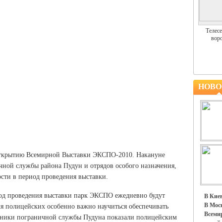
Телесе
воро
НОВО
 открытию Всемирной Выставки ЭКСПО-2010. Накануне
ичной службы района Пудун и отрядов особого назначения,
ости в период проведения выставки.
од проведения выставки парк ЭКСПО ежедневно будут
В Киев
В Моск
ля полицейских особенно важно научиться обеспечивать
Всемир
удники пограничной службы Пудуна показали полицейским