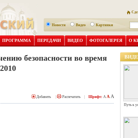
Сде
Новости
Видео
Картинки
ПРОГРАММА
ПЕРЕДАЧИ
ВИДЕО
ФОТОГАЛЕРЕЯ
О К
чению безопасности во время
ВИД
2010
A
A
Добавить
|
Распечатать
|
Шрифт:
A
Путь к у