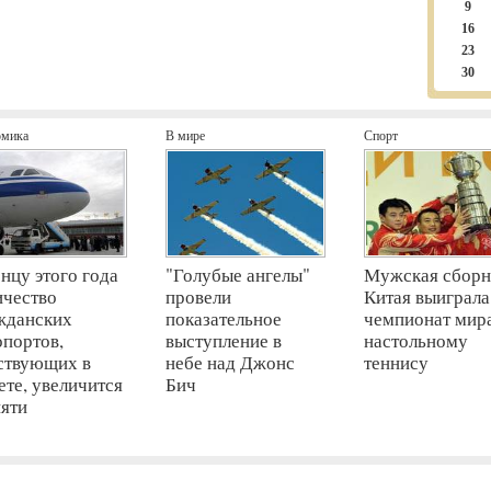
9
16
23
30
омика
В мире
Спорт
онцу этого года
"Голубые ангелы"
Мужская сборн
ичество
провели
Китая выиграла
жданских
показательное
чемпионат мир
опортов,
выступление в
настольному
ствующих в
небе над Джонс
теннису
ете, увеличится
Бич
пяти