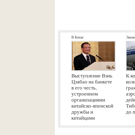
В Китае
Экон
Выступление Вэнь
К к
Цзябао на банкете
кол
в его честь,
гра
устроенном
аэр
организациями
дей
китайско-японской
Тиб
дружбы и
до 
китайцами