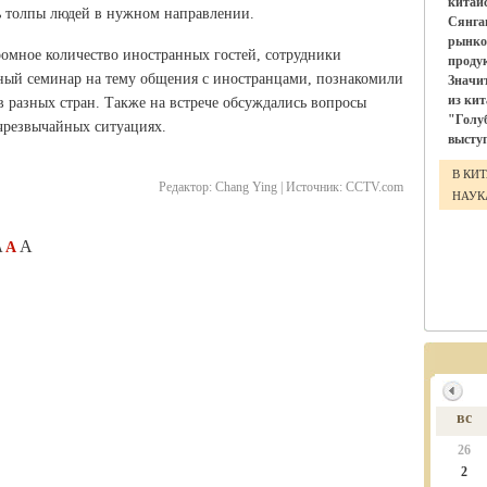
китай
ь толпы людей в нужном направлении.
Сянга
рынко
громное количество иностранных гостей, сотрудники
проду
ный семинар на тему общения с иностранцами, познакомили
Значи
из ки
 разных стран. Также на встрече обсуждались вопросы
"Голу
чрезвычайных ситуациях.
выступ
В КИ
Редактор:
Chang Ying |
Источник:
CCTV.com
НАУ
A
A
A
вс
26
2