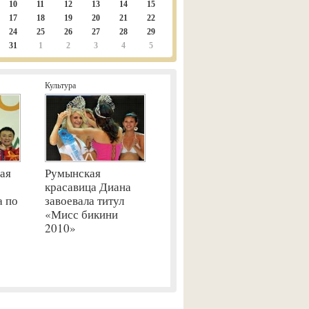
10
11
12
13
14
15
17
18
19
20
21
22
24
25
26
27
28
29
31
1
2
3
4
5
Культура
ая
Румынская
красавица Диана
а по
завоевала титул
«Мисс бикини
2010»