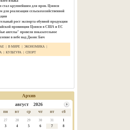
ского языка"
н стал крупнейшим для пров. Цзянси
м для реализации сельскохозяйственной
кции
тельный рост экспорта обувной продукции
тайской провинции Цзянси в США и ЕС
бые ангелы" провели показательное
ление в небе над Джонс Бич
ТАЕ
|
В МИРЕ
|
ЭКОНОМИКА
|
КА
|
КУЛЬТУРА
|
СПОРТ
Архив
август 2026
пн
вт
ср
чт
пт
сб
27
28
29
30
31
1
3
4
5
6
7
8