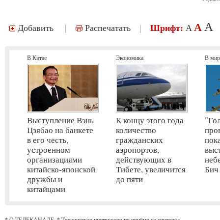
A
A
Добавить
|
Распечатать
|
Шрифт:
A
В Китае
Экономика
В мир
Выступление Вэнь
К концу этого года
"Го
Цзябао на банкете
количество
про
в его честь,
гражданских
пок
устроенном
аэропортов,
выс
организациями
действующих в
неб
китайско-японской
Тибете, увеличится
Бич
дружбы и
до пяти
китайцами