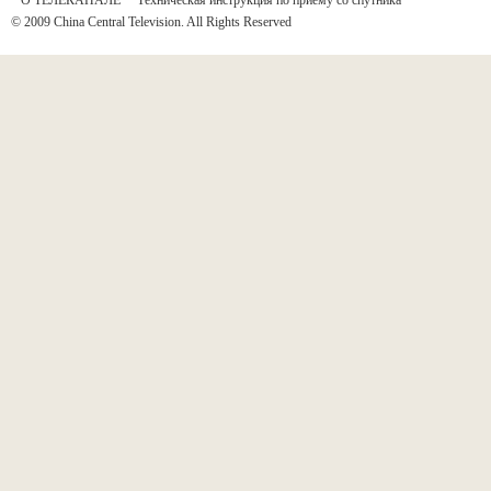
* О ТЕЛЕКАНАЛЕ
*
Техническая инструкция по приёму со спутника
© 2009 China Central Television. All Rights Reserved