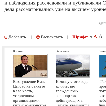
и наблюдения расследовали и публиковали 
дела рассматривались уже на высшем уровне
Редакт
A
A
Добавить
|
Распечатать
|
Шрифт:
A
В Китае
Экономика
В мир
Выступление Вэнь
К концу этого года
"Го
Цзябао на банкете
количество
про
в его честь,
гражданских
пок
устроенном
аэропортов,
выс
организациями
действующих в
неб
китайско-японской
Тибете, увеличится
Бич