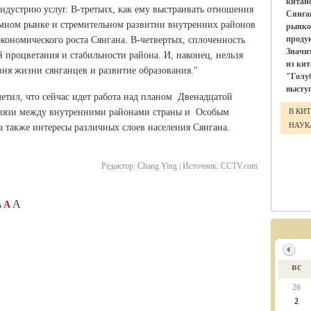
китай
индустрию услуг. В-третьих, как ему выстраивать отношения
Сянга
омном рынке и стремительном развитии внутренних районов
рынко
проду
экономического роста Сянгана. В-четвертых, сплоченность
Значи
й процветания и стабильности района. И, наконец, нельзя
из ки
ня жизни сянганцев и развитие образования."
"Голу
выступ
етил, что сейчас идет работа над планом Двенадцатой
 связи между внутренними районами страны и Особым
В КИ
НАУ
 также интересы различных слоев населения Сянгана.
Редактор:
Chang Ying |
Источник:
CCTV.com
A
A
A
вс
26
2