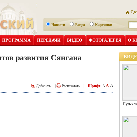
Сде
Новости
Видео
Картинки
ПРОГРАММА
ПЕРЕДАЧИ
ВИДЕО
ФОТОГАЛЕРЕЯ
О К
тов развития Сянгана
ВИД
A
A
Добавить
|
Распечатать
|
Шрифт:
A
Путь к у