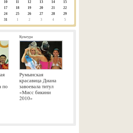
10
11
12
13
14
15
17
18
19
20
21
22
24
25
26
27
28
29
31
1
2
3
4
5
Культура
ая
Румынская
красавица Диана
а по
завоевала титул
«Мисс бикини
2010»