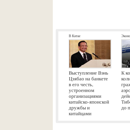
В Китае
Экон
Выступление Вэнь
К к
Цзябао на банкете
кол
в его честь,
гра
устроенном
аэр
организациями
дей
китайско-японской
Тиб
дружбы и
до 
китайцами