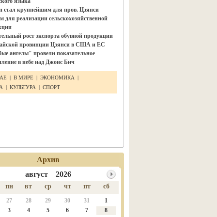
ского языка"
н стал крупнейшим для пров. Цзянси
м для реализации сельскохозяйственной
кции
тельный рост экспорта обувной продукции
тайской провинции Цзянси в США и ЕС
бые ангелы" провели показательное
ление в небе над Джонс Бич
ТАЕ
|
В МИРЕ
|
ЭКОНОМИКА
|
КА
|
КУЛЬТУРА
|
СПОРТ
Архив
август 2026
пн
вт
ср
чт
пт
сб
27
28
29
30
31
1
3
4
5
6
7
8