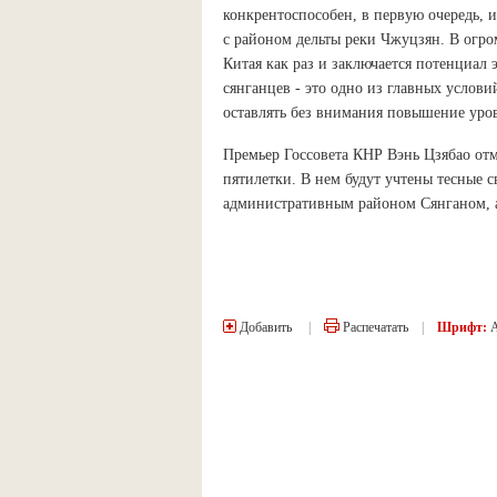
конкрентоспособен, в первую очередь, 
с районом дельты реки Чжуцзян. В огр
Китая как раз и заключается потенциал 
сянганцев - это одно из главных услови
оставлять без внимания повышение уров
Премьер Госсовета КНР Вэнь Цзябао отм
пятилетки. В нем будут учтены тесные
административным районом Сянганом, а
Добавить
|
Распечатать
|
Шрифт: