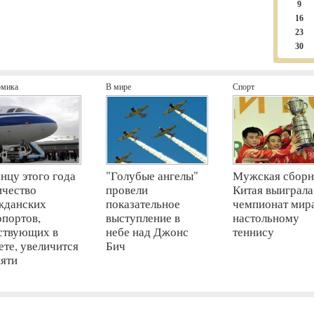
9
16
23
30
омика
В мире
Спорт
онцу этого года
"Голубые ангелы"
Мужская сборн
ичество
провели
Китая выиграла
жданских
показательное
чемпионат мир
опортов,
выступление в
настольному
ствующих в
небе над Джонс
теннису
ете, увеличится
Бич
пяти