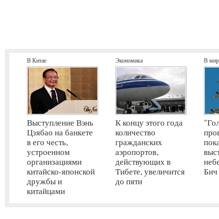
В Китае
Экономика
В мир
Выступление Вэнь
К концу этого года
"Го
Цзябао на банкете
количество
про
в его честь,
гражданских
пок
устроенном
аэропортов,
выс
организациями
действующих в
неб
китайско-японской
Тибете, увеличится
Бич
дружбы и
до пяти
китайцами