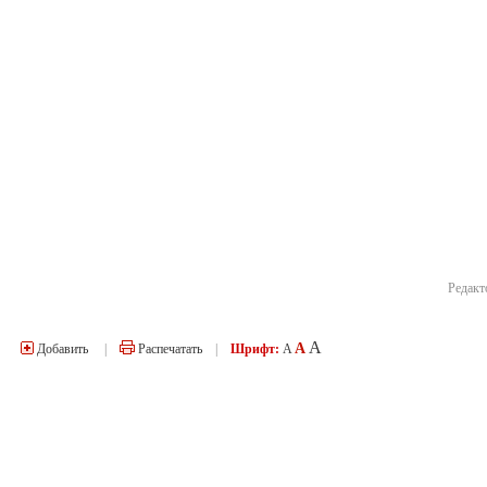
Редакт
A
A
Добавить
|
Распечатать
|
Шрифт:
A