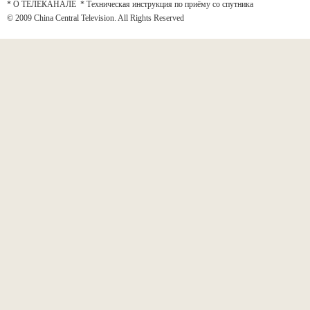
* О ТЕЛЕКАНАЛЕ
*
Техническая инструкция по приёму со спутника
© 2009 China Central Television. All Rights Reserved