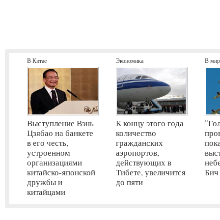
В Китае
Экономика
В мир
Выступление Вэнь
К концу этого года
"Го
Цзябао на банкете
количество
про
в его честь,
гражданских
пок
устроенном
аэропортов,
выс
организациями
действующих в
неб
китайско-японской
Тибете, увеличится
Бич
дружбы и
до пяти
китайцами