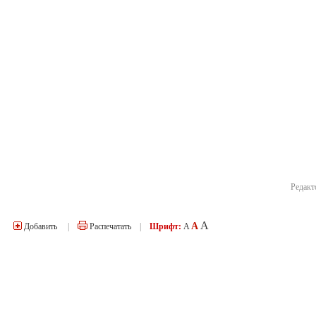
Редакт
A
A
Добавить
|
Распечатать
|
Шрифт:
A