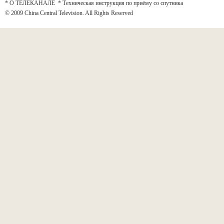
* О ТЕЛЕКАНАЛЕ
*
Техническая инструкция по приёму со спутника
© 2009 China Central Television. All Rights Reserved