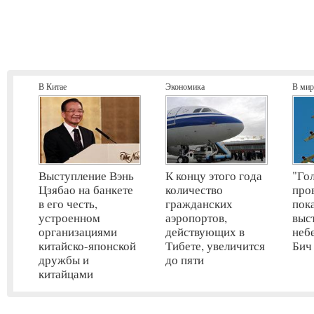
В Китае
Экономика
В мир
Выступление Вэнь
К концу этого года
"Го
Цзябао на банкете
количество
про
в его честь,
гражданских
пок
устроенном
аэропортов,
выс
организациями
действующих в
неб
китайско-японской
Тибете, увеличится
Бич
дружбы и
до пяти
китайцами