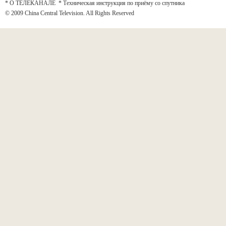
* О ТЕЛЕКАНАЛЕ
*
Техническая инструкция по приёму со спутника
© 2009 China Central Television. All Rights Reserved