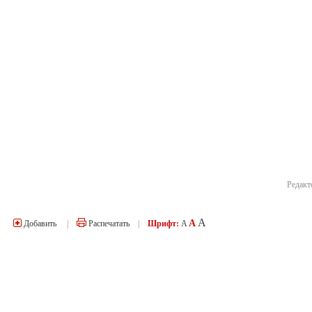
Редакт
A
A
Добавить
|
Распечатать
|
Шрифт:
A