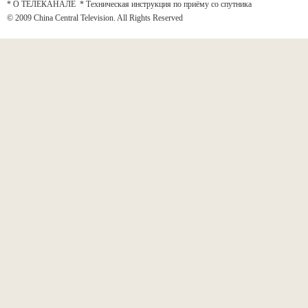
* О ТЕЛЕКАНАЛЕ
*
Техническая инструкция по приёму со спутника
© 2009 China Central Television. All Rights Reserved