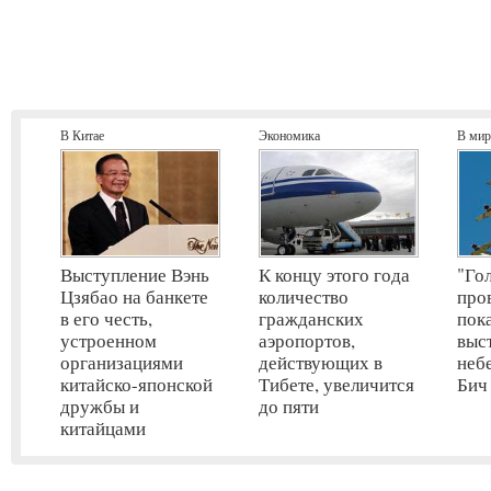
В Китае
Экономика
В мир
Выступление Вэнь
К концу этого года
"Го
Цзябао на банкете
количество
про
в его честь,
гражданских
пок
устроенном
аэропортов,
выс
организациями
действующих в
неб
китайско-японской
Тибете, увеличится
Бич
дружбы и
до пяти
китайцами