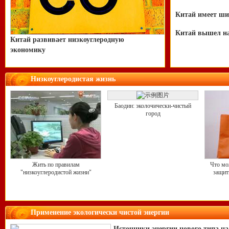
Китай имеет ши
Китай вышел на
Китай развивает низкоуглеродную
экономику
Низкоуглеродистая жизнь
Баодин: эколочически-чистый
город
Что мо
Жить по правилам
защит
"низкоуглеродистой жизни"
Применение экологически чистой энергии
Источники энергии нового типа на