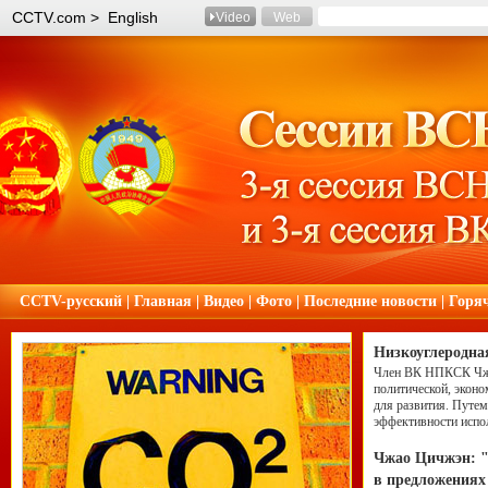
CCTV.com > English
Video
Web
CCTV-русский
|
Главная
|
Видео
|
Фото
|
Последние новости
|
Горя
Низкоуглеродна
Член ВК НПКСК Чжан
политической, эконо
для развития. Путем
эффективности испо
Чжао Цичжэн: "
в предложения