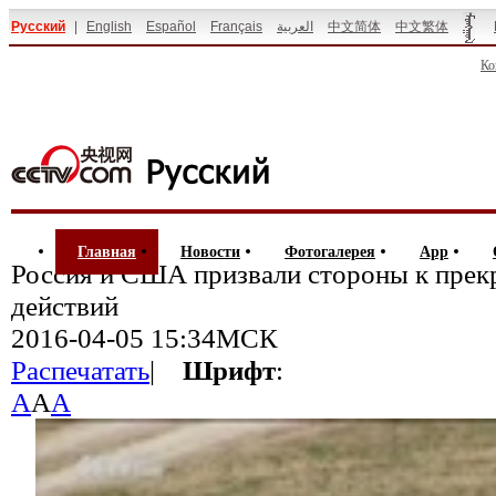
Русский
|
English
Español
Français
العربية
中文简体
中文繁体
Ко
Главная
Новости
Фотогалерея
App
Россия и США призвали стороны к пре
действий
2016-04-05 15:34МСК
Распечатать
|
Шрифт
:
A
A
A