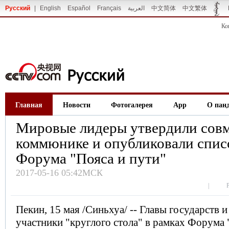
Русский
|
English
Español
Français
العربية
中文简体
中文繁体
Ко
Главная
Новости
Фотогалерея
App
О пан
Мировые лидеры утвердили сов
коммюнике и опубликовали спис
Форума "Пояса и пути"
2017-05-16 05:42МСК
|
Пекин, 15 мая /Синьхуа/ -- Главы государств и
участники "круглого стола" в рамках Форума 