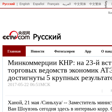
Русский
|
English
Español
Français
العربية
中文简体
中文繁体
Ко
Главная
Новости
Фотогалерея
App
О пан
Минкоммерции КНР: на 23-й вст
торговых ведомств экономик АТ
достигнуты 5 крупных результат
2017-05-22 06:51МСК
|
Ханой, 21 мая /Синьхуа/ -- Заместитель мин
Ван Шоувэнь сегодня здесь в интервью корр.