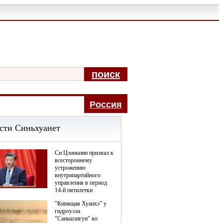
поиск
Pоccия