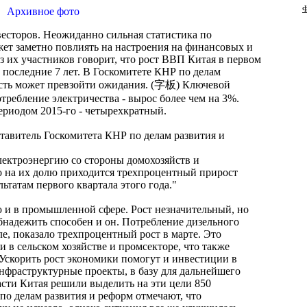
Ф
Архивное фото
весторов. Неожиданно сильная статистика по
ет заметно повлиять на настроения на финансовых и
 их участников говорит, что рост ВВП Китая в первом
 последние 7 лет. В Госкомитете КНР по делам
ость может превзойти ожидания. (字板) Ключевой
требление электричества - вырос более чем на 3%.
ериодом 2015-го - четырехкратный.
авитель Госкомитета КНР по делам развития и
ектроэнергию со стороны домохозяйств и
о на их долю приходится трехпроцентный прирост
ьтатам первого квартала этого года."
ю и в промышленной сфере. Рост незначительный, но
бнадежить способен и он. Потребление дизельного
ле, показало трехпроцентный рост в марте. Это
 в сельском хозяйстве и промсекторе, что также
Ускорить рост экономики помогут и инвестиции в
нфраструктурные проекты, в базу для дальнейшего
асти Китая решили выделить на эти цели 850
по делам развития и реформ отмечают, что