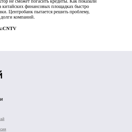
ктор не сможет погасить кредиты. Как показали
на китайских финансовых площадках быстро
нки. Центробанк пытается решить проблему,
 долги компаний.
к:
CNTV
ти
тай
ссия