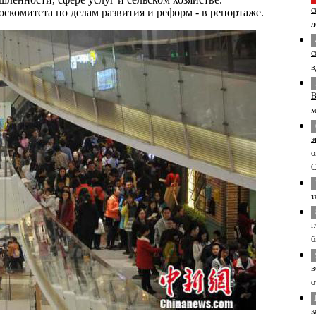
с
скомитета по делам развития и реформ - в репортаже.
л
с
в
В
м
э
о
т
г
б
в
о
к