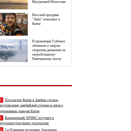
1
Посольство Китая в Замбии сделало
редставление замбийской стороне в связи с
адержанием граждан Китая
2
Комментарий: БРИКС вступает в
ледующее блестящее десятилетие
3
Си Цзиньпин поздравил Академию