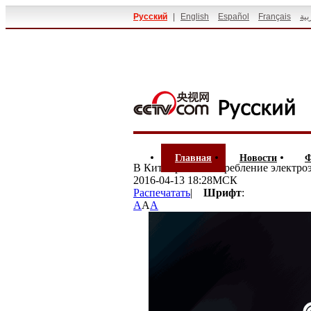
Русский
|
English
Español
Français
بية
Главная
Новости
Ф
В Китае растет потребление электро
2016-04-13 18:28МСК
Распечатать
|
Шрифт
:
A
A
A