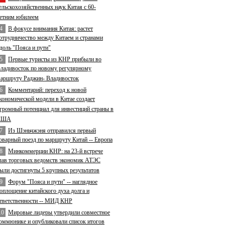
ельскохозяйственных наук Китая с 60-
етним юбилеем
4
В фокусе внимания Китая: растет
отрудничество между Китаем и странами
доль "Пояса и пути"
5
Первые туристы из КНР прибыли во
ладивосток по новому регулярному
аршруту Раджин- Владивосток
6
Комментарий: переход к новой
кономической модели в Китае создает
громный потенциал для инвестиций страны в
США
7
Из Шэньчжэня отправился первый
оварный поезд по маршруту Китай -- Европа
8
Минкоммерции КНР: на 23-й встрече
лав торговых ведомств экономик АТЭС
ыли достигнуты 5 крупных результатов
9
Форум "Пояса и пути" -- наглядное
оплощение китайского духа долга и
тветственности -- МИД КНР
10
Мировые лидеры утвердили совместное
оммюнике и опубликовали список итогов