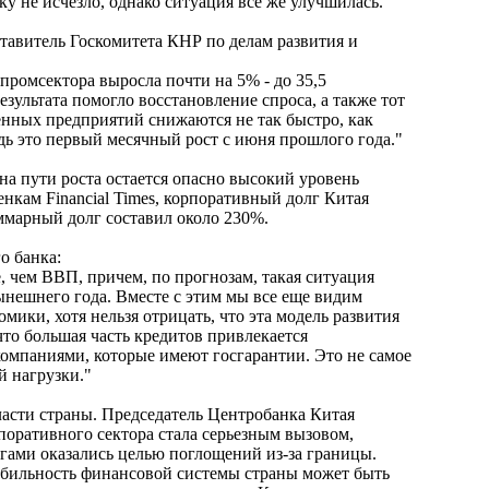
у не исчезло, однако ситуация все же улучшилась.
авитель Госкомитета КНР по делам развития и
промсектора выросла почти на 5% - до 35,5
зультата помогло восстановление спроса, а также тот
нных предприятий снижаются не так быстро, как
дь это первый месячный рост с июня прошлого года."
а пути роста остается опасно высокий уровень
нкам Financial Times, корпоративный долг Китая
ммарный долг составил около 230%.
о банка:
, чем ВВП, причем, по прогнозам, такая ситуация
ынешнего года. Вместе с этим мы все еще видим
мики, хотя нельзя отрицать, что эта модель развития
что большая часть кредитов привлекается
мпаниями, которые имеют госгарантии. Это не самое
й нагрузки."
асти страны. Председатель Центробанка Китая
поративного сектора стала серьезным вызовом,
гами оказались целью поглощений из-за границы.
абильность финансовой системы страны может быть