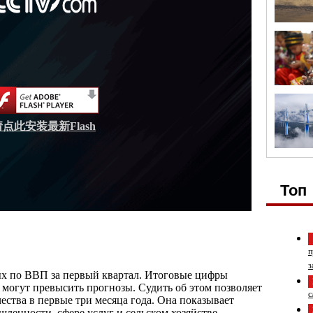
请点此安装最新Flash
Топ
п
з
х по ВВП за первый квартал. Итоговые цифры
 могут превысить прогнозы. Судить об этом позволяет
с
ества в первые три месяца года. Она показывает
ленности, сфере услуг и сельском хозяйстве.