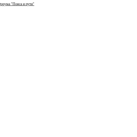
орума "Пояса и пути"