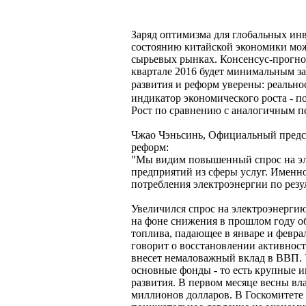
Заряд оптимизма для глобальных ин
состоянию китайской экономики мож
сырьевых рынках. Консенсус-прогноз
квартале 2016 будет минимальным за
развития и реформ уверены: реальн
индикатор экономического роста - по
Рост по сравнению с аналогичным п
Чжао Чэньсинь, Официальный предст
реформ:
"Мы видим повышенный спрос на эл
предприятий из сферы услуг. Именн
потребления электроэнергии по резул
Увеличился спрос на электроэнерги
на фоне снижения в прошлом году о
топлива, падающее в январе и февра
говорит о восстановлении активности
внесет немаловажный вклад в ВВП. 
основные фонды - то есть крупные и
развития. В первом месяце весны вл
миллионов долларов. В Госкомитете 