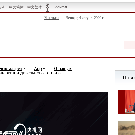
العر
中文简体
中文繁体
Монгол
Контакты
Четверг, 6 августа 2026 г.
отогалерея
App
О пандах
энергии и дизельного топлива