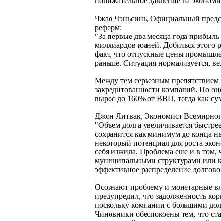
понижательное давление на экономик
Чжао Чэньсинь, Официальный предст
реформ:
"За первые два месяца года прибыль 
миллиардов юаней. Добиться этого ре
факт, что отпускные цены промышле
раньше. Ситуация нормализуется, ве
Между тем серьезным препятствием н
закредитованности компаний. По оце
вырос до 160% от ВВП, тогда как су
Джон Литвак, Экономист Всемирног
"Объем долга увеличивается быстрее
сохранится как минимум до конца н
некоторый потенциал для роста эконо
себя изжила. Проблема еще и в том, 
муниципальными структурами или ко
эффективное распределение долгово
Осознают проблему и монетарные вл
предупредил, что задолженность кор
поскольку компании с большими дол
Чиновники обеспокоены тем, что ст