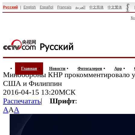
Русский
|
English
Español
Français
العربية
中文简体
中文繁体
Ко
Главная
Новости
Фотогалерея
App
Минобороны КНР прокомментировало ук
США и Филиппин
2016-04-15 13:20МСК
Распечатать
|
Шрифт
:
A
A
A