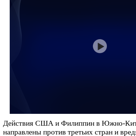
Действия США и Филиппин в Южно-Кит
направлены против третьих стран и вред