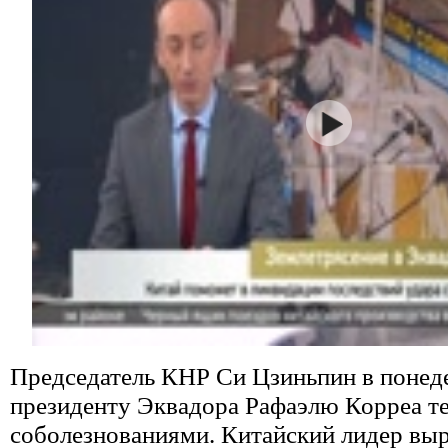
Председатель КНР Си Цзиньпин в понед
президенту Эквадора Рафаэлю Корреа т
соболезнованиями. Китайский лидер выр