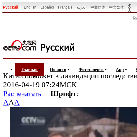
Русский
|
English
Español
Français
العربية
中文简体
中文繁体
Ко
Главная
Новости
Фотогалерея
App
Китай поможет в ликвидации последстви
2016-04-19 07:24МСК
Распечатать
|
Шрифт
:
A
A
A