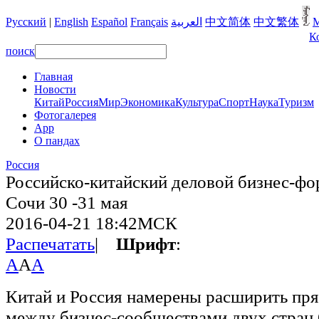
Русский
|
English
Español
Français
العربية
中文简体
中文繁体
М
К
поиск
Главная
Новости
Китай
Россия
Мир
Экономика
Культура
Спорт
Наука
Туризм
Фотогалерея
App
О пандах
Pоccия
Российско-китайский деловой бизнес-фо
Сочи 30 -31 мая
2016-04-21 18:42МСК
Распечатать
|
Шрифт
:
A
A
A
Китай и Россия намерены расширить пр
между бизнес-сообществами двух стран.