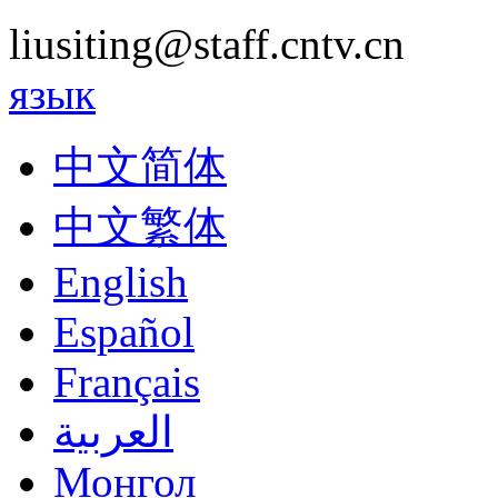
liusiting@staff.cntv.cn
язык
中文简体
中文繁体
English
Español
Français
العربية
Монгол