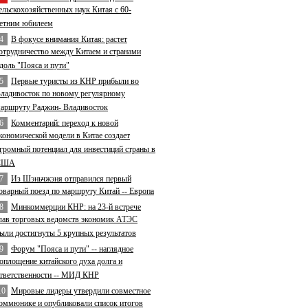
ельскохозяйственных наук Китая с 60-
етним юбилеем
4
В фокусе внимания Китая: растет
отрудничество между Китаем и странами
доль "Пояса и пути"
5
Первые туристы из КНР прибыли во
ладивосток по новому регулярному
аршруту Раджин- Владивосток
6
Комментарий: переход к новой
кономической модели в Китае создает
громный потенциал для инвестиций страны в
США
7
Из Шэньчжэня отправился первый
оварный поезд по маршруту Китай -- Европа
8
Минкоммерции КНР: на 23-й встрече
лав торговых ведомств экономик АТЭС
ыли достигнуты 5 крупных результатов
9
Форум "Пояса и пути" -- наглядное
оплощение китайского духа долга и
тветственности -- МИД КНР
10
Мировые лидеры утвердили совместное
оммюнике и опубликовали список итогов