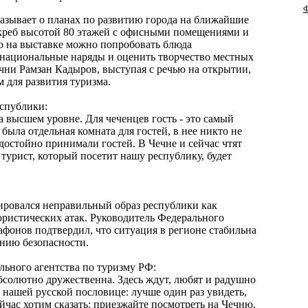
Ф
казывает о планах по развитию города на ближайшие
скреб высотой 80 этажей с офисными помещениями и
 на выставке можно попробовать блюда
 национальные наряды и оценить творчество местных
чни Рамзан Кадыров, выступая с речью на открытии,
 для развития туризма.
еспублики:
а высшем уровне. Для чеченцев гость - это самый
 была отдельная комната для гостей, в нее никто не
 достойно принимали гостей. В Чечне и сейчас чтят
турист, который посетит нашу республику, будет
ровался неправильный образ республики как
ористических атак. Руководитель Федерального
афонов подтвердил, что ситуация в регионе стабильна
ению безопасности.
льного агентства по туризму РФ:
бсолютно дружественна. Здесь ждут, любят и радушно
в нашей русской пословице: лучше один раз увидеть,
йчас хотим сказать: приезжайте посмотреть на Чечню,