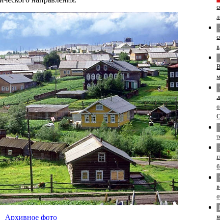
с
л
с
в
В
м
э
о
т
г
б
в
о
к
Архивное фото