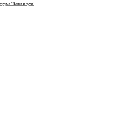
орума "Пояса и пути"