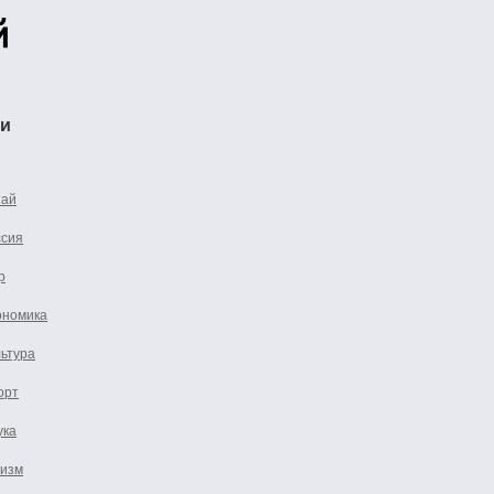
ти
тай
ссия
р
ономика
льтура
орт
ука
ризм