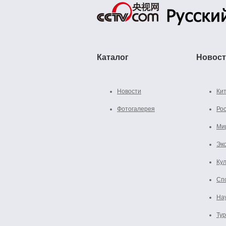
Каталог
Новос
Новости
Ки
Фотогалерея
Ро
Ми
Эк
Ку
Сп
На
Ту