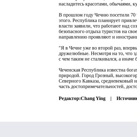
насладитесь красотами, обычаями, к
В прошлом году Чечню посетили 70 т
этого. Республика планирует привлеч
власти заявили, что работают над с
безопасного отдыха туристов на сво
направлению проявляют и иностран
"Я в Чечне уже во второй раз, вперв
дружелюбные. Несмотря на то, что з
с чем таким не сталкивался, а иначе 
Чеченская Республика известна бог
природой. Город Грозный, высокогор
Северного Кавказа, средневековый 
часть достопримечательностей, дос
Редактор:
Chang Ying |
Источни