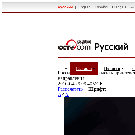
Русский
|
English
Español
Français
بية
Главная
Новости
Ф
Россия пытается повысить привлека
направления
2016-04-29 09:40МСК
Распечатать
|
Шрифт
:
A
A
A