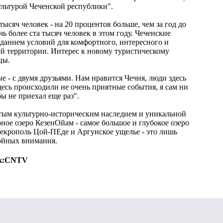
ультурой Чеченской республики".
ысяч человек - на 20 процентов больше, чем за год до
ь более ста тысяч человек в этом году. Чеченские
озданием условий для комфортного, интересного и
ей территории. Интерес к новому туристическому
цы.
ые - с двумя друзьями. Нам нравится Чечня, люди здесь
десь происходили не очень приятные события, я сам ни
бы не приехал еще раз".
атым культурно-историческим наследием и уникальной
ное озеро КезенОйам - самое большое и глубокое озеро
некрополь Цой-ПЕде и Аргунское ущелье - это лишь
тойных внимания.
к:
CNTV