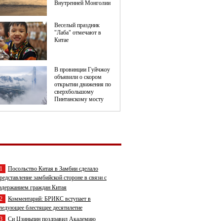
1
Посольство Китая в Замбии сделало
редставление замбийской стороне в связи с
адержанием граждан Китая
2
Комментарий: БРИКС вступает в
ледующее блестящее десятилетие
3
Си Цзиньпин поздравил Академию