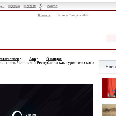
العر
中文简体
中文繁体
Монгол
Контакты
Пятница, 7 августа 2026 г.
отогалерея
App
О пандах
тельность Чеченской Республики как туристического