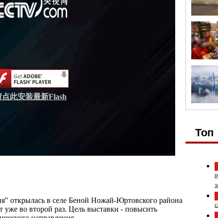
请点此安装最新Flash
Топ
п
з
ня" открылась в селе Беной Ножай-Юртовского района
с
 уже во второй раз. Цель выставки - повысить
ического направления.