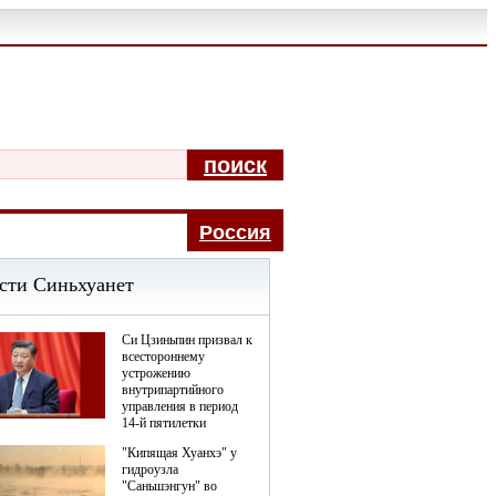
поиск
Pоccия