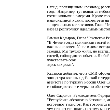
Стенд, посвященном Грозному, расс
годы. Например, тут появится небо
гостиничными номерами. Кроме того
национальной кухни, посмотреть на
танцевальных коллективов. Глава Че
назвал республику идеальным местом
Рамзан Кадыров, Глава Чеченской Р
"В Чечне всегда принимали гостей н
важный человек. У нас в доме всегда
заходил. Мы трудно жили, но всегда
гостей, соблюдаются обычаи. Любой 
чувствовать себя
здесь как дома".
Кадыров добавил, что в СМИ сформи
эпицентра военных действий и терр
агентства по туризму России Олег С
и соблюдаются все меры по обеспеч
Олег Сафонов, Руководитель Федера
"Республика абсолютно безопасна, а
встречают туристов. Как говорится 
чем сто раз услышать, поэтому мы се