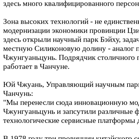
здесь много квалифицированного персон
Зона высоких технологий - не единстве
модернизации экономики провинции Цзи
здесь открыли научный парк Бэйху, задач
местную Силиконовую долину - аналог п
Чжунгуаньцунь. Подрядчик столичного п
работает в Чанчуне.
Юй Чжуань, Управляющий научным парк
Чанчунь:
"Мы перенесли сюда инновационную мо
Чжунгуаньцунь и запсутили различные 
технологические сервисные платформы 
В 1978 году три провинции китайского с