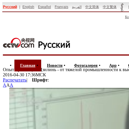
Русский
|
English
Español
Français
العربية
中文简体
中文繁体
Ко
Главная
Новости
Фотогалерея
App
Опыт провинции Цзилинь - от тяжелой промышленности к вы
2016-04-30 17:36МСК
Распечатать
|
Шрифт
:
A
A
A