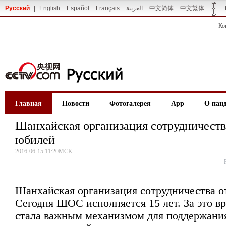
Русский
|
English
Español
Français
العربية
中文简体
中文繁体
Ко
Главная
Новости
Фотогалерея
App
О пан
Шанхайская организация сотрудничеств
юбилей
2016-06-15 11:20МСК
Шанхайская организация сотрудничества о
Сегодня ШОС исполняется 15 лет. За это в
стала важным механизмом для поддержания