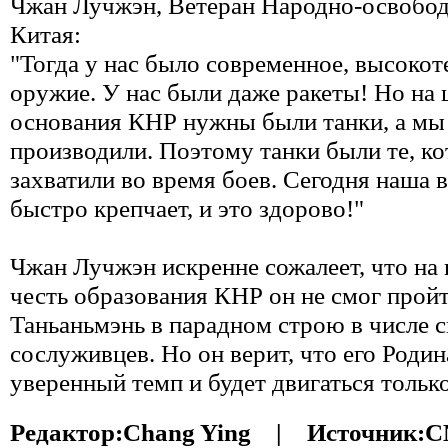
Чжан Лучжэн, Ветеран Народно-освобо
Китая:
"Тогда у нас было современное, высоко
оружие. У нас были даже ракеты! Но на
основания КНР нужны были танки, а мы 
производили. Поэтому танки были те, к
захватили во время боев. Сегодня наша 
быстро крепчает, и это здорово!"
Чжан Лучжэн искренне сожалеет, что на 
честь образования КНР он не смог прой
Таньаньмэнь в парадном строю в числе 
сослуживцев. Но он верит, что его Родин
уверенный темп и будет двигаться только
Редактор:
Chang Ying |
Источник:
C