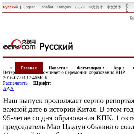
Русский
|
English
Español
Français
العربية
中文简体
中文繁体
Ко
Главная
Новости
Фотогалерея
App
Ветеран НОАК вспоминает о церемонии образования КНР
2016-07-03 17:46МСК
Распечатать
|
Шрифт
:
A
A
A
Наш выпуск продолжает серию репорта
важной дате в истории Китая. В этом год
95-летие со дня образования КПК. 1 окт
председатель Мао Цзэдун объявил о соз