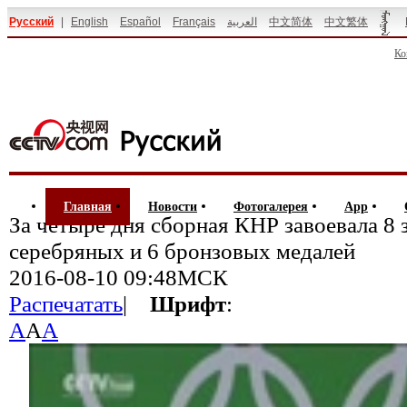
Русский
|
English
Español
Français
العربية
中文简体
中文繁体
Ко
Главная
Новости
Фотогалерея
App
За четыре дня сборная КНР завоевала 8 
серебряных и 6 бронзовых медалей
2016-08-10 09:48МСК
Распечатать
|
Шрифт
:
A
A
A