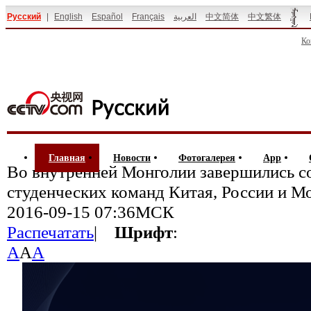
Русский
|
English
Español
Français
العربية
中文简体
中文繁体
Ко
Главная
Новости
Фотогалерея
App
Во внутренней Монголии завершились с
студенческих команд Китая, России и М
2016-09-15 07:36МСК
Распечатать
|
Шрифт
:
A
A
A