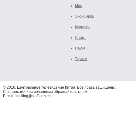
Мир
Экономика
Культура
Спорт
Наука
Туризм
© 2016, Центральное телевидение Китая. Все права защищены.
С вопросами и замечаниями обращайтесь к нам.
E-mail: liusiting@staff.cntv.cn