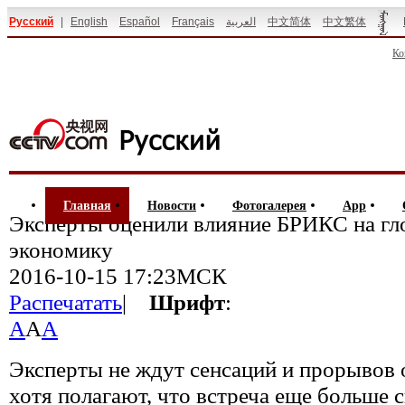
Русский
|
English
Español
Français
العربية
中文简体
中文繁体
Ко
Главная
Новости
Фотогалерея
App
Эксперты оценили влияние БРИКС на г
экономику
2016-10-15 17:23МСК
Распечатать
|
Шрифт
:
A
A
A
Эксперты не ждут сенсаций и прорывов о
хотя полагают, что встреча еще больше 