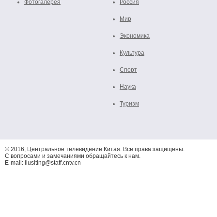
Фотогалерея
Россия
Мир
Экономика
Культура
Спорт
Наука
Туризм
© 2016, Центральное телевидение Китая. Все права защищены.
С вопросами и замечаниями обращайтесь к нам.
E-mail: liusiting@staff.cntv.cn