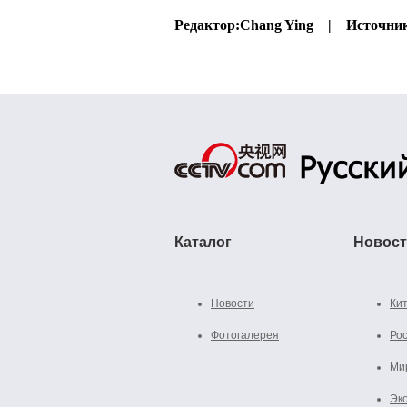
Редактор:
Chang Ying |
Источни
Каталог
Новос
Новости
Ки
Фотогалерея
Ро
Ми
Эк