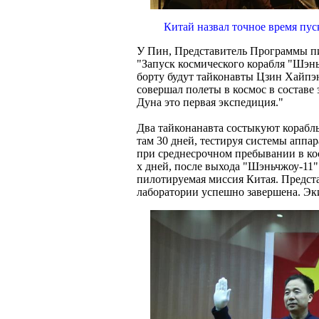
Китай назвал точное время пу
У Пин, Представитель Программы п
"Запуск космического корабля "Шэньч
борту будут тайконавты Цзин Хайпэ
совершал полеты в космос в состав
Дуна это первая экспедиция."
Два тайконанавта состыкуют корабль
там 30 дней, тестируя системы аппа
при среднесрочном пребывании в кос
х дней, после выхода "Шэньчжоу-11"
пилотируемая миссия Китая. Предста
лаборатории успешно завершена. Эки