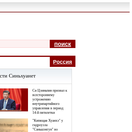
поиск
Pоccия