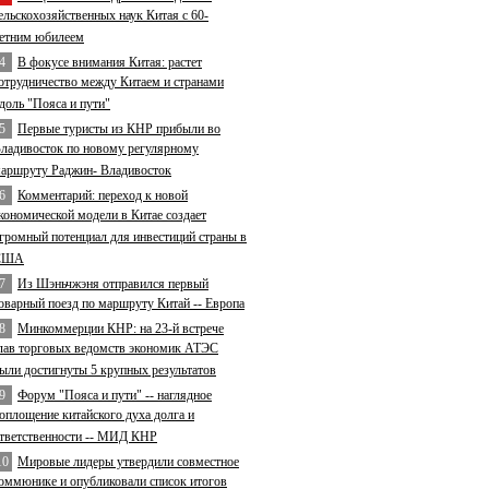
ельскохозяйственных наук Китая с 60-
етним юбилеем
4
В фокусе внимания Китая: растет
отрудничество между Китаем и странами
доль "Пояса и пути"
5
Первые туристы из КНР прибыли во
ладивосток по новому регулярному
аршруту Раджин- Владивосток
6
Комментарий: переход к новой
кономической модели в Китае создает
громный потенциал для инвестиций страны в
США
7
Из Шэньчжэня отправился первый
оварный поезд по маршруту Китай -- Европа
8
Минкоммерции КНР: на 23-й встрече
лав торговых ведомств экономик АТЭС
ыли достигнуты 5 крупных результатов
9
Форум "Пояса и пути" -- наглядное
оплощение китайского духа долга и
тветственности -- МИД КНР
10
Мировые лидеры утвердили совместное
оммюнике и опубликовали список итогов