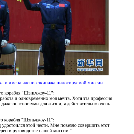
ска и имена членов экипажа пилотируемой миссии
о корабля "Шэньчжоу-11":
 работа и одновременно моя мечта. Хотя эта профессия
даже опасностями для жизни, я действительно очень
го корабля "Шэньчжоу-11":
ц удостоился этой чести. Мне повезло совершить этот
ерен в руководстве нашей миссии."