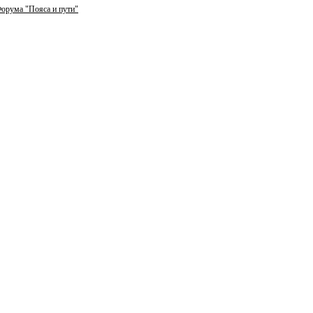
орума "Пояса и пути"