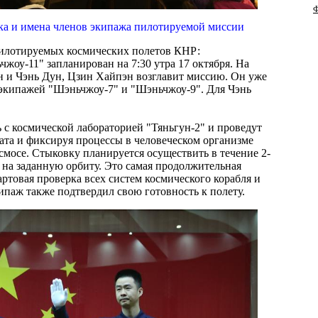
Ф
ска и имена членов экипажа пилотируемой миссии
илотируемых космических полетов КНР:
жоу-11" запланирован на 7:30 утра 17 октября. На
н и Чэнь Дун, Цзин Хайпэн возглавит миссию. Он уже
е экипажей "Шэньчжоу-7" и "Шэньчжоу-9". Для Чэнь
 с космической лабораторией "Тяньгун-2" и проведут
рата и фиксируя процессы в человеческом организме
мосе. Стыковку планируется осуществить в течение 2-
 на заданную орбиту. Это самая продолжительная
ртовая проверка всех систем космического корабля и
паж также подтвердил свою готовность к полету.