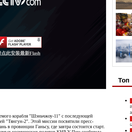
请点此安装最新Flash
Топ
п
з
уемого корабля "Шэньчжоу-11" с последующей
ей "Тянгун-2". Этой миссии посвятили пресс-
с
 в провинции Ганьсу, где завтра состоится старт.
емых космических полетов КНР У Пин сообщила