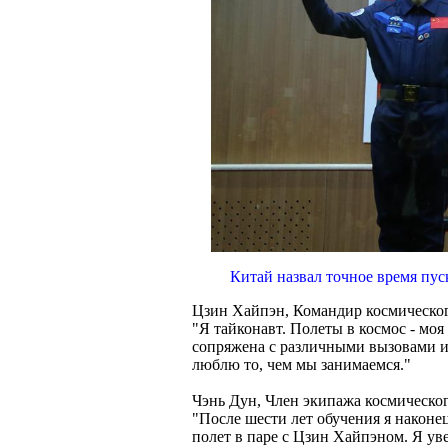
Китай назвал точное время пу
Цзин Хайпэн, Командир космическог
"Я тайконавт. Полеты в космос - моя
сопряжена с различными вызовами и 
люблю то, чем мы занимаемся."
Чэнь Дун, Член экипажа космическо
"После шести лет обучения я наконе
полет в паре с Цзин Хайпэном. Я ув