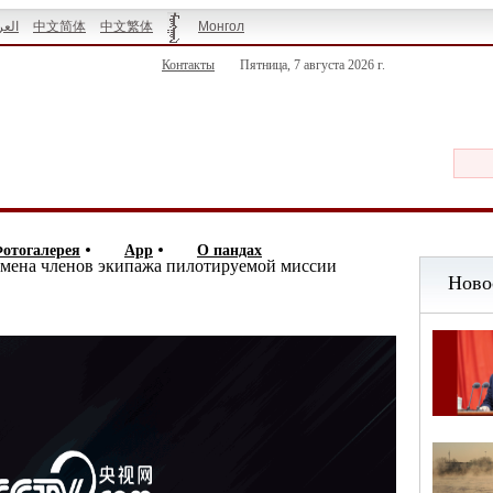
العر
中文简体
中文繁体
Монгол
Контакты
Пятница, 7 августа 2026 г.
отогалерея
App
О пандах
 имена членов экипажа пилотируемой миссии