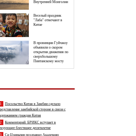
1
Посольство Китая в Замбии сделало
редставление замбийской стороне в связи с
адержанием граждан Китая
2
Комментарий: БРИКС вступает в
ледующее блестящее десятилетие
3
Си Цзиньпин поздравил Академию