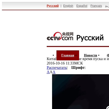
Русский
|
English
Español
Français
بية
Главная
Новости
Ф
Китай назвал точное время пуска и
2016-10-16 11:33МСК
Распечатать
|
Шрифт
:
A
A
A