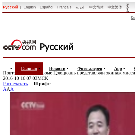
Русский
|
English
Español
Français
العربية
中文简体
中文繁体
Ко
Главная
Новости
Фотогалерея
App
Повтор: На космодроме Цзюцюань представляли экипаж мисс
2016-10-16 07:03МСК
Распечатать
|
Шрифт
:
A
A
A