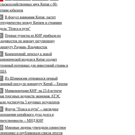
ельскохозяйственных наук Китая с 60-
етним юбилеем
4
В фокусе внимания Китая: растет
отрудничество между Китаем и странами
доль "Пояса и пути"
5
Первые туристы из КНР прибыли во
ладивосток по новому регулярному
аршруту Раджин- Владивосток
6
Комментарий: переход к новой
кономической модели в Китае создает
громный потенциал для инвестиций страны в
США
7
Из Шэньчжэня отправился первый
оварный поезд по маршруту Китай -- Европа
8
Минкоммерции КНР: на 23-й встрече
лав торговых ведомств экономик АТЭС
ыли достигнуты 5 крупных результатов
9
Форум "Пояса и пути" -- наглядное
оплощение китайского духа долга и
тветственности -- МИД КНР
10
Мировые лидеры утвердили совместное
оммюнике и опубликовали список итогов