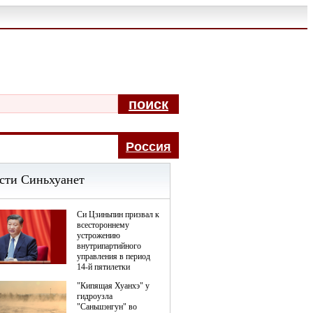
поиск
Pоccия