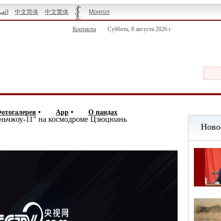
العر
中文简体
中文繁体
Монгол
Контакты
Суббота, 8 августа 2026 г.
отогалерея
App
О пандах
эньчжоу-11" на космодроме Цзюцюань