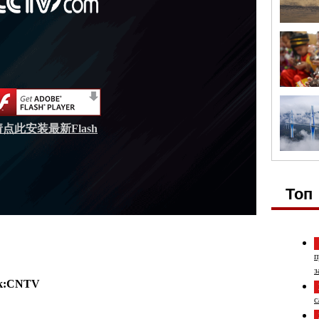
请点此安装最新Flash
Топ
п
з
к:
CNTV
с