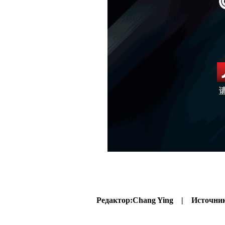
Редактор:
Chang Ying |
Источни