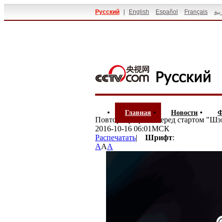
Русский
|
English
Español
Français
بية
Главная
Новости
Ф
Повтор: брифинг перед стартом "Ш
2016-10-16 06:01МСК
Распечатать
|
Шрифт
:
A
A
A