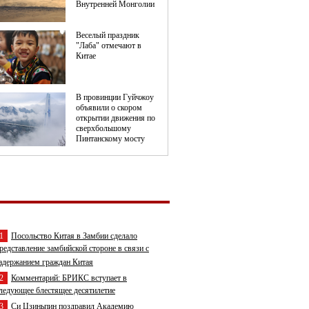
1
Посольство Китая в Замбии сделало
редставление замбийской стороне в связи с
адержанием граждан Китая
2
Комментарий: БРИКС вступает в
ледующее блестящее десятилетие
3
Си Цзиньпин поздравил Академию