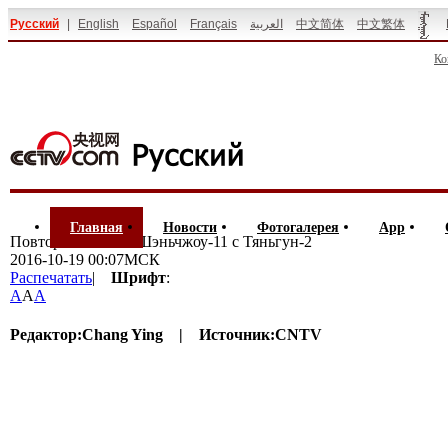
Русский
|
English
Español
Français
العربية
中文简体
中文繁体
Ко
Главная
Новости
Фотогалерея
App
Повтор: стыковка Шэньчжоу-11 с Тяньгун-2
2016-10-19 00:07МСК
Распечатать
|
Шрифт
:
A
A
A
Редактор:
Chang Ying |
Источник:
CNTV