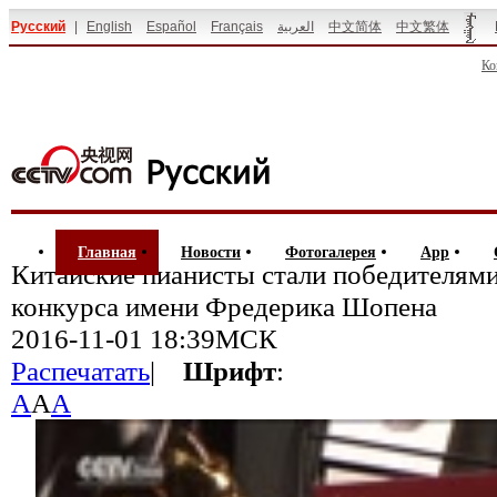
Русский
|
English
Español
Français
العربية
中文简体
中文繁体
Ко
Главная
Новости
Фотогалерея
App
Китайские пианисты стали победителя
конкурса имени Фредерика Шопена
2016-11-01 18:39МСК
Распечатать
|
Шрифт
:
A
A
A