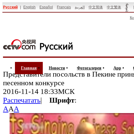
Русский
|
English
Español
Français
العربية
中文简体
中文繁体
Ко
Главная
Новости
Фотогалерея
App
Представители посольств в Пекине прин
песенном конкурсе
2016-11-14 18:33МСК
Распечатать
|
Шрифт
:
A
A
A