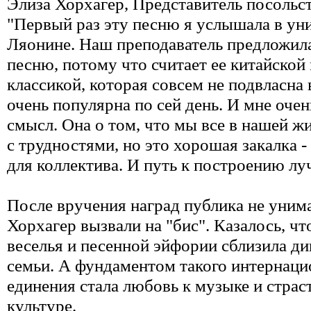
Элиза Хорхагер, Представитель посольс
"Первый раз эту песню я услышала в уни
Ляонине. Наш преподаватель предложила
песню, потому что считает ее китайско
классикой, которая совсем не подвласна
очень популярна по сей день. И мне очен
смысл. Она о том, что мы все в нашей ж
с трудностями, но это хорошая закалка -
для коллектива. И путь к построению лу
После вручения наград публика не унима
Хорхагер вызвали на "бис". Казалось, ч
веселья и песенной эйфории сблизила ди
семьи. А фундаментом такого интернаци
единения стала любовь к музыке и страс
культуре.