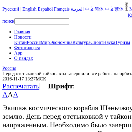
Русский
|
English
Español
Français
العربية
中文简体
中文繁体
М
К
поиск
Главная
Новости
Китай
Россия
Мир
Экономика
Культура
Спорт
Наука
Туризм
Фотогалерея
App
О пандах
Pоccия
Перед отстыковкой тайконавты завершили все работы на орби
2016-11-17 13:27МСК
Распечатать
|
Шрифт
:
A
A
A
Экипаж космического корабля Шэньчжоу
землю. День перед отстыковкой у тайкон
напряженным. Необходимо было заверши