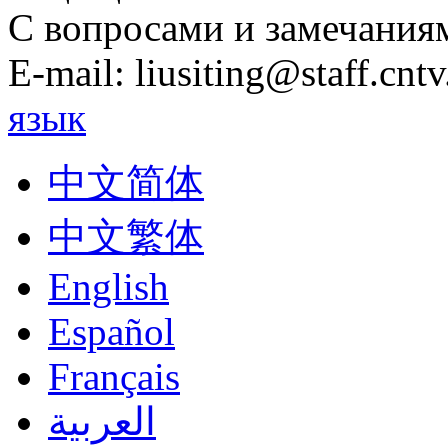
С вопросами и замечания
E-mail: liusiting@staff.cntv
язык
中文简体
中文繁体
English
Español
Français
العربية