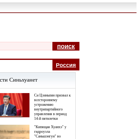
поиск
Pоccия