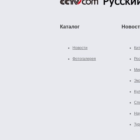
Каталог
Новос
Новости
Ки
Фотогалерея
Ро
Ми
Эк
Ку
Сп
На
Ту