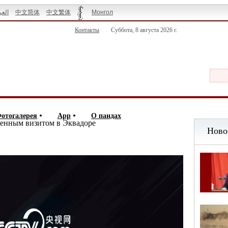
العر
中文简体
中文繁体
Монгол
Контакты
Суббота, 8 августа 2026 г.
отогалерея
App
О пандах
венным визитом в Эквадоре