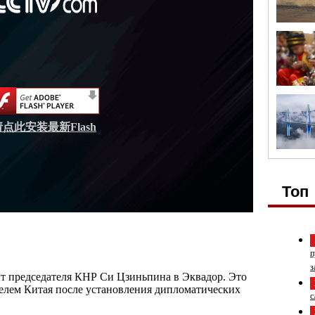
请点此安装最新Flash
Топ
п
з
т председателя КНР Си Цзиньпина в Эквадор. Это
елем Китая после установления дипломатических
с