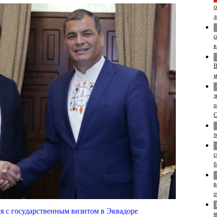
с
л
с
в
В
м
э
о
т
г
б
в
о
я с государственным визитом в Эквадоре
к