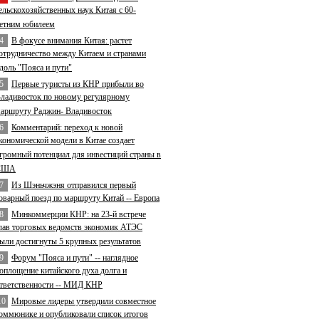
ельскохозяйственных наук Китая с 60-
етним юбилеем
4
В фокусе внимания Китая: растет
отрудничество между Китаем и странами
доль "Пояса и пути"
5
Первые туристы из КНР прибыли во
ладивосток по новому регулярному
аршруту Раджин- Владивосток
6
Комментарий: переход к новой
кономической модели в Китае создает
громный потенциал для инвестиций страны в
США
7
Из Шэньчжэня отправился первый
оварный поезд по маршруту Китай -- Европа
8
Минкоммерции КНР: на 23-й встрече
лав торговых ведомств экономик АТЭС
ыли достигнуты 5 крупных результатов
9
Форум "Пояса и пути" -- наглядное
оплощение китайского духа долга и
тветственности -- МИД КНР
10
Мировые лидеры утвердили совместное
оммюнике и опубликовали список итогов