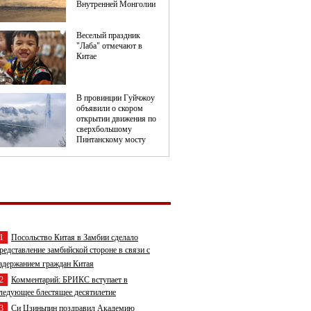
1
Посольство Китая в Замбии сделало
редставление замбийской стороне в связи с
адержанием граждан Китая
2
Комментарий: БРИКС вступает в
ледующее блестящее десятилетие
3
Си Цзиньпин поздравил Академию