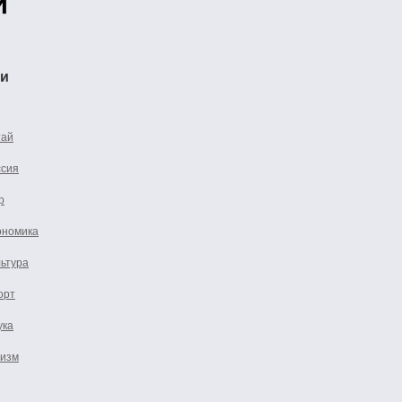
ти
тай
ссия
р
ономика
льтура
орт
ука
ризм