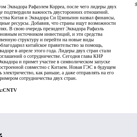
Ф
ом Эквадора Рафаэлем Корреа, после чего лидеры двух
где подтвердили важность двусторонних отношений.
ства Китая и Эквадора Си Цзиньпин назвал финансы,
одные ресурсы. Добавив, что страны ищут возможности
слях. В свою очередь президент Эквадора Рафаэль
основным источником инвестиций, и эти средства
твенную структуру и перейти на новые виды
благодарил китайское правительство за помощь,
адоре в апреле этого года. Лидеры двух стран стали
оглашений о сотрудничестве. Сегодня глава КНР
вадора и примет участие в символическом запуске
остроенной совместно с Китаем. Новая ГЭС в будущем
электричество, как раньше, а даже отправлять на его
римером сотрудничества двух стран.
к:
CNTV