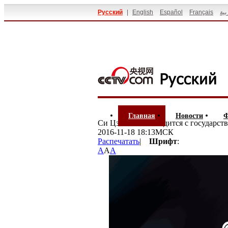
Русский
|
English
Español
Français
بية
Главная
Новости
Ф
Си Цзиньпин находится с государст
2016-11-18 18:13МСК
Распечатать
|
Шрифт
:
A
A
A