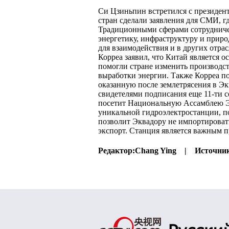
Си Цзиньпин встретился с президент
стран сделали заявления для СМИ, 
Традиционными сферами сотрудниче
энергетику, инфраструктуру и прир
для взаимодействия и в других отра
Корреа заявил, что Китай является 
помогли стране изменить производс
выработки энергии. Также Корреа по
оказанную после землетрясения в Экв
свидетелями подписания еще 11-ти с
посетит Национальную Ассамблею Эк
уникальной гидроэлектростанции, п
позволит Эквадору не импортировать 
экспорт. Станция является важным п
Редактор:
Chang Ying |
Источни