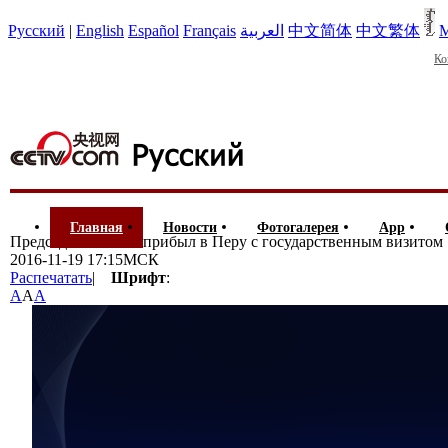
Русский
|
English
Español
Français
العربية
中文简体
中文繁体
М
Ко
Главная
Новости
Фотогалерея
App
Председатель КНР прибыл в Перу с государственным визитом
2016-11-19 17:15МСК
Распечатать
|
Шрифт
:
A
A
A