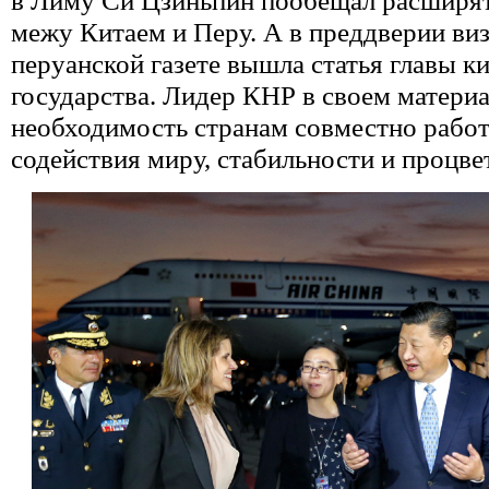
в Лиму Си Цзиньпин пообещал расширят
межу Китаем и Перу. А в преддверии виз
перуанской газете вышла статья главы к
государства. Лидер КНР в своем материа
необходимость странам совместно работ
содействия миру, стабильности и процве