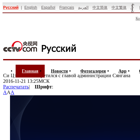
Русский
|
English
Español
Français
العربية
中文简体
中文繁体
Ко
Главная
Новости
Фотогалерея
App
Си Цзиньпин встретился с главой администрации Сянгана
2016-11-21 13:25МСК
Распечатать
|
Шрифт
:
A
A
A