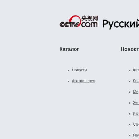
Каталог
Новос
Новости
Ки
Фотогалерея
Ро
Ми
Эк
Ку
Сп
На