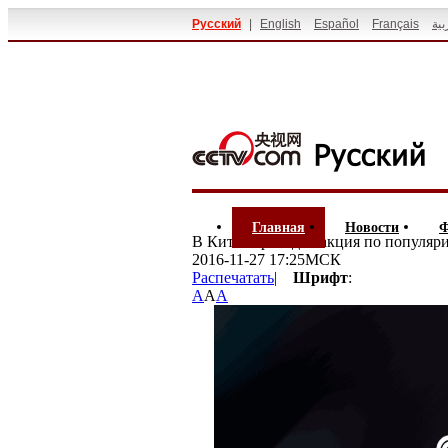
Русский
|
English
Español
Français
بية
Главная
Новости
Ф
В Китае проходит акция по популяр
2016-11-27 17:25МСК
Распечатать
|
Шрифт
:
A
A
A