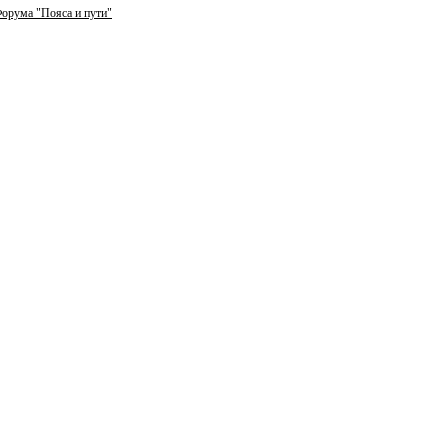
орума "Пояса и пути"