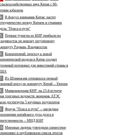
ельскохозяйственных наук Китая с 60-
етним юбилеем
4
В фокусе внимания Китая: растет
отрудничество между Китаем и странами
доль "Пояса и пути"
5
Первые туристы из КНР прибыли во
ладивосток по новому регулярному
аршруту Раджин- Владивосток
6
Комментарий: переход к новой
кономической модели в Китае создает
громный потенциал для инвестиций страны в
США
7
Из Шэньчжэня отправился первый
оварный поезд по маршруту Китай -- Европа
8
Минкоммерции КНР: на 23-й встрече
лав торговых ведомств экономик АТЭС
ыли достигнуты 5 крупных результатов
9
Форум "Пояса и пути" -- наглядное
оплощение китайского духа долга и
тветственности -- МИД КНР
10
Мировые лидеры утвердили совместное
оммюнике и опубликовали список итогов