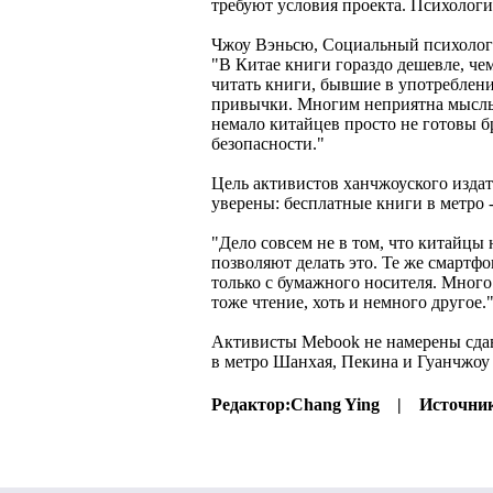
требуют условия проекта. Психологи
Чжоу Вэньсю, Социальный психолог
"В Китае книги гораздо дешевле, че
читать книги, бывшие в употреблени
привычки. Многим неприятна мысль, 
немало китайцев просто не готовы б
безопасности."
Цель активистов ханчжоуского издат
уверены: бесплатные книги в метро 
"Дело совсем не в том, что китайцы 
позволяют делать это. Те же смарт
только с бумажного носителя. Много
тоже чтение, хоть и немного другое
Активисты Mebook не намерены сдав
в метро Шанхая, Пекина и Гуанчжоу 
Редактор:
Chang Ying |
Источни