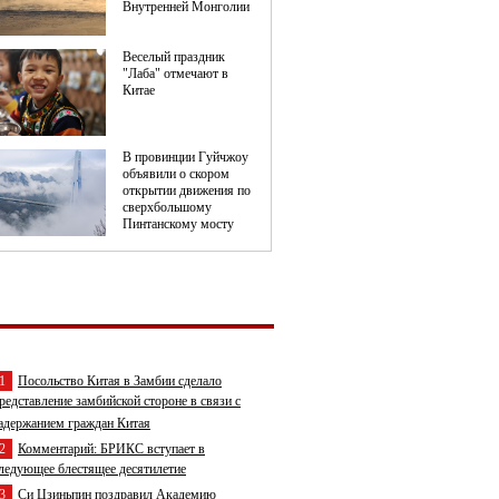
1
Посольство Китая в Замбии сделало
редставление замбийской стороне в связи с
адержанием граждан Китая
2
Комментарий: БРИКС вступает в
ледующее блестящее десятилетие
3
Си Цзиньпин поздравил Академию