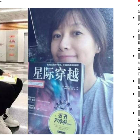
с
л
с
в
В
м
э
о
т
г
б
в
о
к