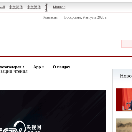
العر
中文简体
中文繁体
Монгол
Контакты
Воскрсенье, 9 августа 2026 г.
отогалерея
App
О пандах
изации чтения