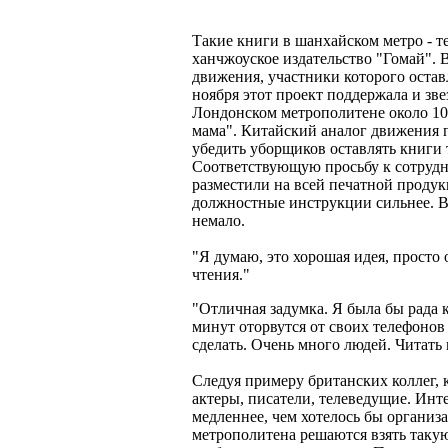
Такие книги в шанхайском метро - т
ханчжоуское издательство "Гомай".
движения, участники которого остав
ноября этот проект поддержала и зв
Лондонском метрополитене около 10
мама". Китайский аналог движения по
убедить уборщиков оставлять книги та
Соответствующую просьбу к сотрудн
разместили на всей печатной продук
должностные инструкции сильнее. 
немало.
"Я думаю, это хорошая идея, просто 
чтения."
"Отличная задумка. Я была бы рада к
минут оторвутся от своих телефонов 
сделать. Очень много людей. Читать 
Следуя примеру британских коллег,
актеры, писатели, телеведущие. Интер
медленнее, чем хотелось бы организ
метрополитена решаются взять такую 