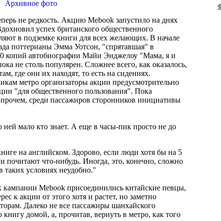
Архивное фото
Ф
еперь не редкость. Акцию Mebook запустило на днях
 Вдохновил успех британского общественного
ляют в подземке книги для всех желающих. В начале
езда поттерианы Эмма Уотсон, "спрятавшая" в
0 копий автобиографии Майи Энджелоу "Мама, я и
ка не столь популярен. Сложнее всего, как оказалось,
м, где они их находят, то есть на сидениях.
икам метро организаторы акции предусмотрительно
ции "для общественного пользования". Пока
Впрочем, среди пассажиров сторонников инициативы
о ней мало кто знает. А еще в часы-пик просто не до
ниге на английском. Здорово, если люди хотя бы на 5
и почитают что-нибудь. Иногда, это, конечно, сложно
в таких условиях неудобно."
 к кампании Mebook присоединились китайские певцы,
ес к акции от этого хотя и растет, но заметно
аторам. Далеко не все пассажиры шанхайского
книгу домой, а, прочитав, вернуть в метро, как того