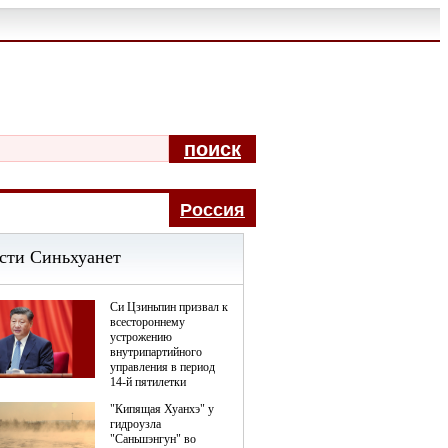
поиск
Pоccия