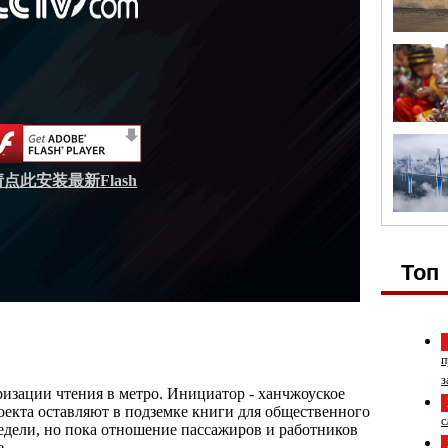
请点此安装最新Flash
Топ
п
з
ризации чтения в метро. Инициатор - ханчжоуское
оекта оставляют в подземке книги для общественного
с
едели, но пока отношение пассажиров и работников
е.