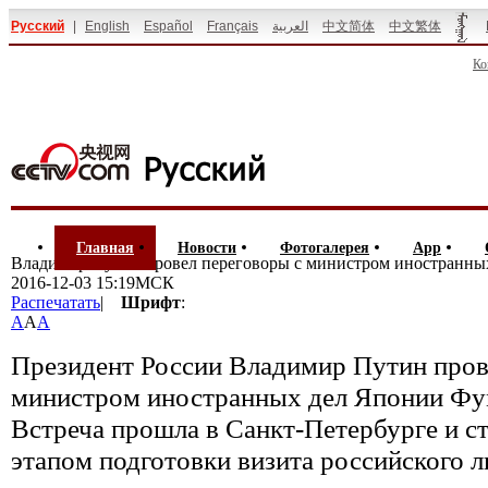
Русский
|
English
Español
Français
العربية
中文简体
中文繁体
Ко
Главная
Новости
Фотогалерея
App
Владимир Путин провел переговоры с министром иностранны
2016-12-03 15:19МСК
Распечатать
|
Шрифт
:
A
A
A
Президент России Владимир Путин пров
министром иностранных дел Японии Фу
Встреча прошла в Санкт-Петербурге и с
этапом подготовки визита российского л