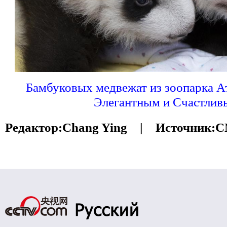
Бамбуковых медвежат из зоопарка А
Элегантным и Счастлив
Редактор:
Chang Ying |
Источник:
C