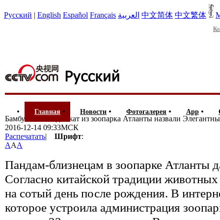
Русский
|
English
Español
Français
العربية
中文简体
中文繁体
М
Ко
Главная
Новости
Фотогалерея
App
Бамбуковых медвежат из зоопарка Атланты назвали Элегантн
2016-12-14 09:33МСК
Распечатать
|
Шрифт
:
A
A
A
Пандам-близнецам в зоопарке Атланты д
Согласно китайской традиции животных
на сотый день после рождения. В интерн
которое устроила администрация зоопар