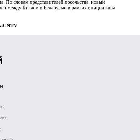
да. По словам представителей посольства, новый
мен между Китаем и Беларусью в рамках инициативы
к:
CNTV
ти
тай
ссия
р