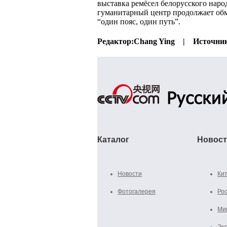
выставка ремёсел белорусского наро
гуманитарный центр продолжает об
“один пояс, один путь”.
Редактор:
Chang Ying |
Источни
Каталог
Новос
Новости
Ки
Фотогалерея
Ро
Ми