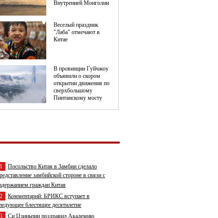
1
Посольство Китая в Замбии сделало
редставление замбийской стороне в связи с
адержанием граждан Китая
2
Комментарий: БРИКС вступает в
ледующее блестящее десятилетие
3
Си Цзиньпин поздравил Академию