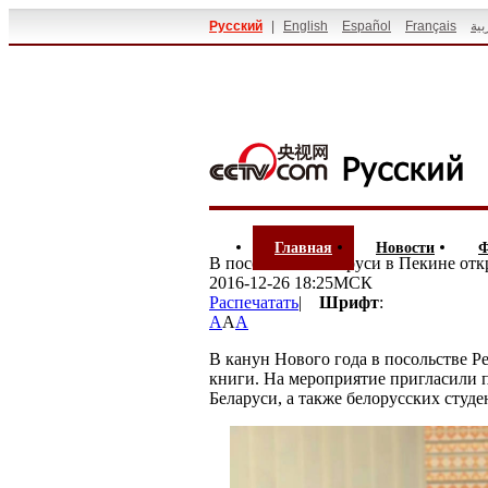
Русский
|
English
Español
Français
بية
Главная
Новости
Ф
В посольстве Беларуси в Пекине отк
2016-12-26 18:25МСК
Распечатать
|
Шрифт
:
A
A
A
В канун Нового года в посольстве Р
книги. На мероприятие пригласили 
Беларуси, а также белорусских студе