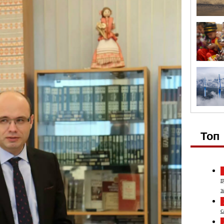
Топ
п
з
с