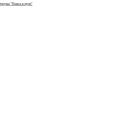
орума "Пояса и пути"