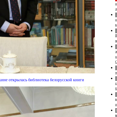
с
л
с
в
В
м
э
о
т
кине открылась библиотека белорусской книги
г
б
в
о
к