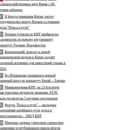
ельскохозяйственных наук Китая с 60-
етним юбилеем
4
В фокусе внимания Китая: растет
отрудничество между Китаем и странами
доль "Пояса и пути"
5
Первые туристы из КНР прибыли во
ладивосток по новому регулярному
аршруту Раджин- Владивосток
6
Комментарий: переход к новой
кономической модели в Китае создает
громный потенциал для инвестиций страны в
США
7
Из Шэньчжэня отправился первый
оварный поезд по маршруту Китай -- Европа
8
Минкоммерции КНР: на 23-й встрече
лав торговых ведомств экономик АТЭС
ыли достигнуты 5 крупных результатов
9
Форум "Пояса и пути" -- наглядное
оплощение китайского духа долга и
тветственности -- МИД КНР
10
Мировые лидеры утвердили совместное
оммюнике и опубликовали список итогов