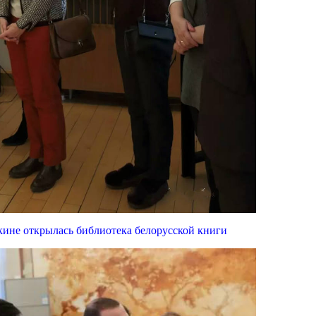
кине открылась библиотека белорусской книги