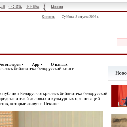
العر
中文简体
中文繁体
Монгол
Контакты
Суббота, 8 августа 2026 г.
отогалерея
App
О пандах
рылась библиотека белорусской книги
еспублики Беларусь открылась библиотека белорусской
представителей деловых и культурных организаций
нтов, которые живут в Пекине.