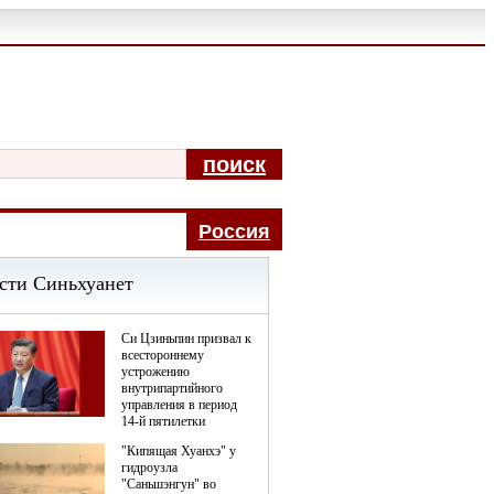
поиск
Pоccия