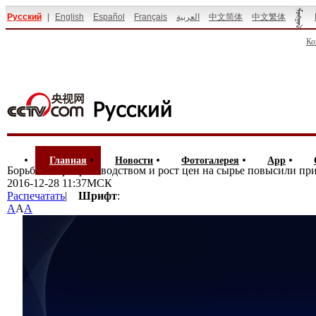
Русский
|
English
Español
Français
العربية
中文简体
中文繁体
Ко
Главная
Новости
Фотогалерея
App
Борьба с перепроизводством и рост цен на сырье повысили пр
2016-12-28 11:37МСК
Распечатать
|
Шрифт
:
A
A
A