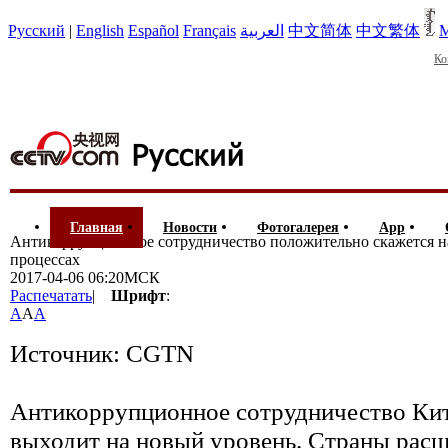
Русский
|
English
Español
Français
العربية
中文简体
中文繁体
М
Ко
Главная
Новости
Фотогалерея
App
Антикоррупционное сотрудничество положительно скажется н
процессах
2017-04-06 06:20МСК
Распечатать
|
Шрифт
:
A
A
A
Источник: CGTN
Антикоррупционное сотрудничество К
выходит на новый уровень. Страны рас