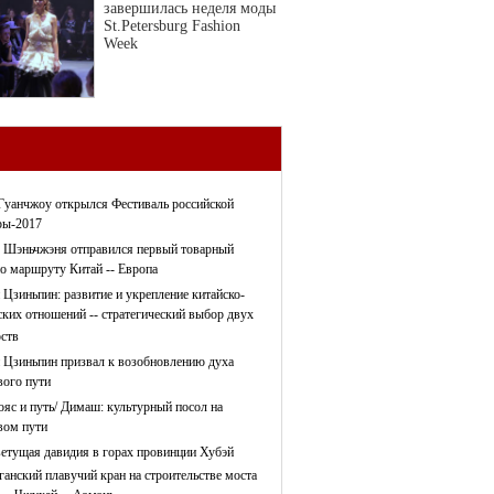
завершилась неделя моды
St.Petersburg Fashion
Week
Гуанчжоу открылся Фестиваль российской
ры-2017
 Шэньчжэня отправился первый товарный
по маршруту Китай -- Европа
 Цзиньпин: развитие и укрепление китайско-
ских отношений -- стратегический выбор двух
рств
 Цзиньпин призвал к возобновлению духа
ого пути
ояс и путь/ Димаш: культурный посол на
ом пути
етущая давидия в горах провинции Хубэй
ганский плавучий кран на строительстве моста