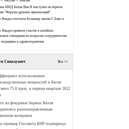
 -- Чжухай -- Аомэнь
ава МИД Китая Ван И выступил на первом
нии "Форума древних цивилизаций"
 Яньдун посетила Больницу имени С.Бико в
 Яньдун приняла участие в китайско-
нском совещании по вопросам сотрудничества
е медицины и здравоохранения