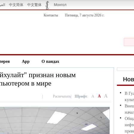
العر
中文简体
中文繁体
Монгол
Контакты
Пятница, 7 августа 2026 г.
лерея
App
О пандах
йхулайт" признан новым
Но
ьютером в мире
В Гу
A
A
|
Распечатать
|
Шрифт
:
A
куль
Внеш
нача
Обща
нефт
прев