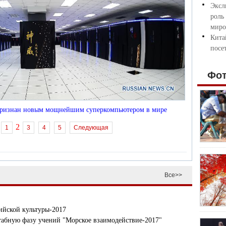
Эксл
роль
миро
Кита
посе
Фо
признан новым мощнейшим суперкомпьютером в мире
2
1
3
4
5
Следующая
Все>>
ийской культуры-2017
табную фазу учений "Морское взаимодействие-2017"