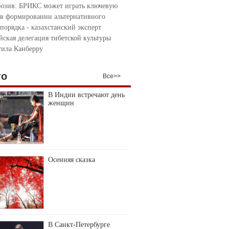
юзив: БРИКС может играть ключевую
 в формировании альтернативного
порядка - казахстанский эксперт
йская делегация тибетской культуры
тила Канберру
то
Все>>
В Индии встречают день
женщин
Осенняя сказка
В Санкт-Петербурге