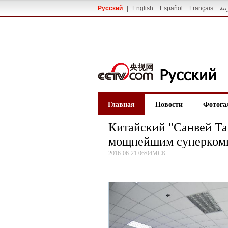
Русский
|
English
Español
Français
بية
Главная
Новости
Фотога
Китайский "Санвей Та
мощнейшим суперкомп
2016-06-21 06:04МСК