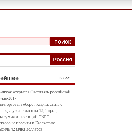
поиск
Pоccия
вейшее
Bce>>
анчжоу открылся Фестиваль российской
туры-2017
неторговый оборот Кыргызстана с
ла года увеличился на 13,4 проц
я сумма инвестиций CNPC в
егазовые проекты в Казахстане
ысила 42 млрд долларов