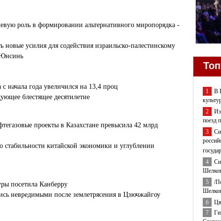
евую роль в формировании альтернативного миропорядка -
 новые усилия для содействия израильско-палестинскому
 Юнсинь
Топ
с начала года увеличился на 13,4 проц
1
В 
ующее блестящее десятилетие
культу
2
Из
поезд 
тегазовые проекты в Казахстане превысила 42 млрд
3
Си
россий
 о стабильности китайской экономики и углублении
госуда
4
Си
Шелков
5
/П
уры посетила Канберру
Шелков
лись невредимыми после землетрясения в Цзючжайгоу
6
Цв
7
Ги