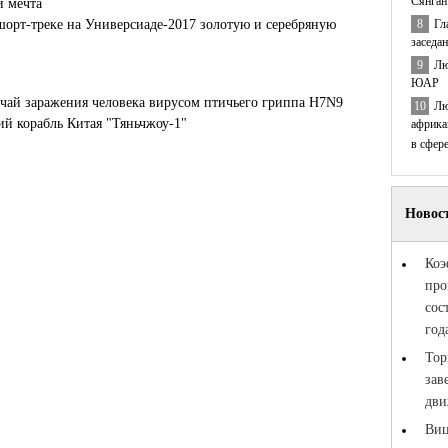
Сянган
и мечта
8
Гл
шорт-треке на Универсиаде-2017 золотую и серебряную
заседа
9
Лю
ЮАР
чай заражения человека вирусом птичьего гриппа H7N9
10
Лю
й корабль Китая "Тяньчжоу-1"
африка
в сфер