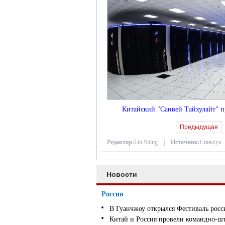
Китайский "Санвей Тайхулайт" 
Предыдущая
Редактор:
Liu Siting |
Источник:
Синьхуа
Новости
Россия
В Гуанчжоу открылся Фестиваль росс
Китай и Россия провели командно-ш