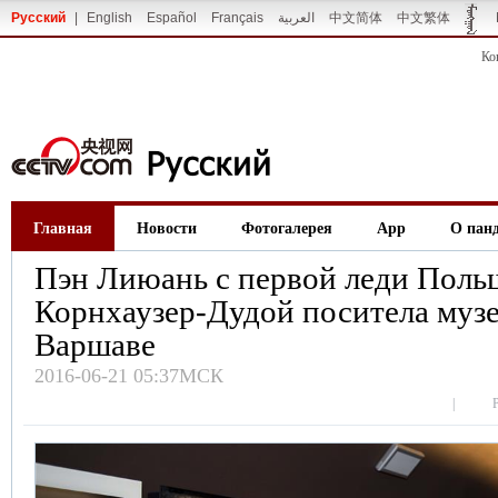
Русский
|
English
Español
Français
العربية
中文简体
中文繁体
Ко
Главная
Новости
Фотогалерея
App
О пан
Пэн Лиюань с первой леди Поль
Корнхаузер-Дудой поситела муз
Варшаве
2016-06-21 05:37МСК
|