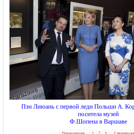
Пэн Лиюань с первой леди Польши А. Ко
поситела музей
Ф.Шопена в Варшаве
2
Предыдущая
1
3
Следующа