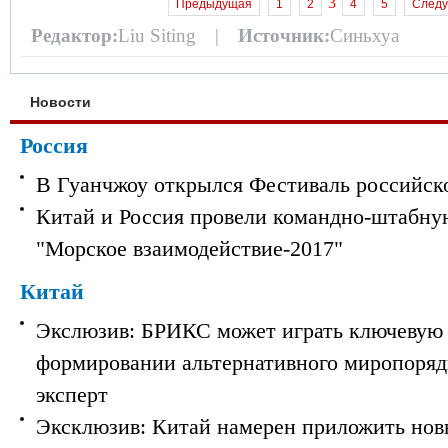
3
Предыдущая
1
2
4
5
След
Редактор:
Liu Siting |
Источник:
Синьхуа
Новости
Россия
В Гуанчжоу открылся Фестиваль российск
Китай и Россия провели командно-штабну
"Морское взаимодействие-2017"
Китай
Экслюзив: БРИКС может играть ключевую 
формировании альтернативного миропорядк
эксперт
Эксклюзив: Китай намерен приложить нов