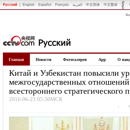
Русский
|
English
Español
Français
العربية
中文简体
中文繁体
Ко
Главная
Новости
Фотогалерея
App
О пан
Китай и Узбекистан повысили у
межгосударственных отношений
всестороннего стратегического 
2016-06-23 05:30МСК
|