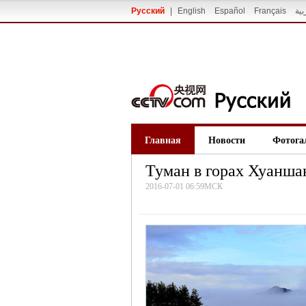
Русский
|
English
Español
Français
بية
Главная
Новости
Фотога
Туман в горах Хуанша
2016-07-01 06:59МСК