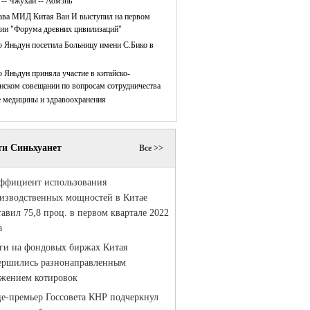
 -- Чжухай -- Аомэнь
ава МИД Китая Ван И выступил на первом
нии "Форума древних цивилизаций"
 Яньдун посетила Больницу имени С.Бико в
 Яньдун приняла участие в китайско-
нском совещании по вопросам сотрудничества
е медицины и здравоохранения