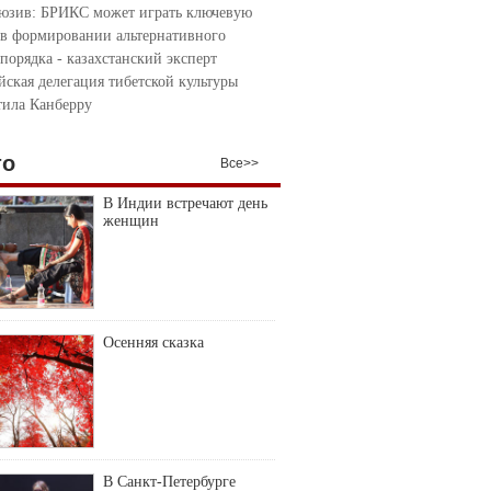
юзив: БРИКС может играть ключевую
 в формировании альтернативного
порядка - казахстанский эксперт
йская делегация тибетской культуры
тила Канберру
то
Все>>
В Индии встречают день
женщин
Осенняя сказка
В Санкт-Петербурге