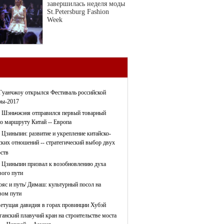
завершилась неделя моды
St.Petersburg Fashion
Week
Гуанчжоу открылся Фестиваль российской
ры-2017
 Шэньчжэня отправился первый товарный
по маршруту Китай -- Европа
 Цзиньпин: развитие и укрепление китайско-
ских отношений -- стратегический выбор двух
рств
 Цзиньпин призвал к возобновлению духа
ого пути
ояс и путь/ Димаш: культурный посол на
ом пути
етущая давидия в горах провинции Хубэй
ганский плавучий кран на строительстве моста