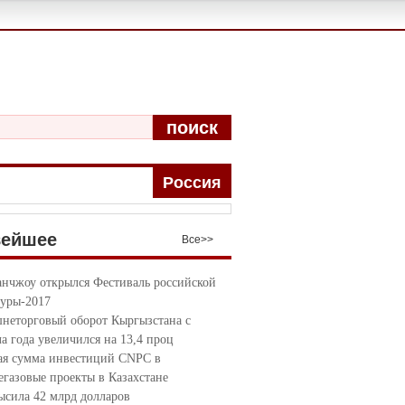
поиск
Pоccия
вейшее
Bce>>
анчжоу открылся Фестиваль российской
туры-2017
неторговый оборот Кыргызстана с
ла года увеличился на 13,4 проц
я сумма инвестиций CNPC в
егазовые проекты в Казахстане
ысила 42 млрд долларов