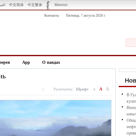
العر
中文简体
中文繁体
Монгол
Контакты
Пятница, 7 августа 2026 г.
лерея
App
О пандах
нь
Но
A
A
|
Распечатать
|
Шрифт
:
A
В Гу
куль
Внеш
нача
Обща
нефт
прев