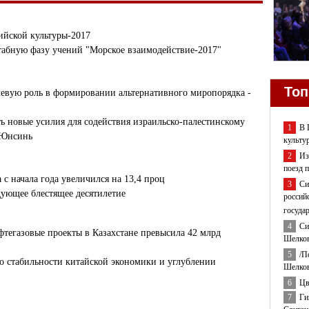
ийской культуры-2017
табную фазу учений "Морское взаимодействие-2017"
Топ
евую роль в формировании альтернативного миропорядка -
 новые усилия для содействия израильско-палестинскому
1
В 
 Юнсинь
культу
2
Из
поезд 
с начала года увеличился на 13,4 проц
3
Си
ующее блестящее десятилетие
россий
госуда
4
Си
тегазовые проекты в Казахстане превысила 42 млрд
Шелков
5
/П
 о стабильности китайской экономики и углублении
Шелков
6
Цв
7
Ги