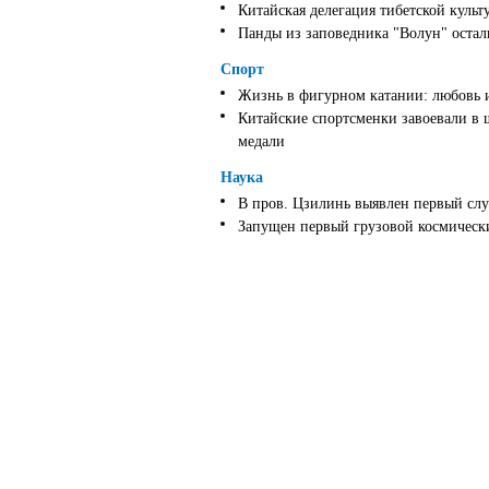
Китайская делегация тибетской культ
Панды из заповедника "Волун" оста
Спорт
Жизнь в фигурном катании: любовь 
Китайские спортсменки завоевали в 
медали
Наука
В пров. Цзилинь выявлен первый слу
Запущен первый грузовой космически