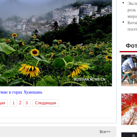
Эксл
роль
миро
Кита
посе
Фо
уман в горах Хуаншань
2
щая
1
3
Следующая
Все>>