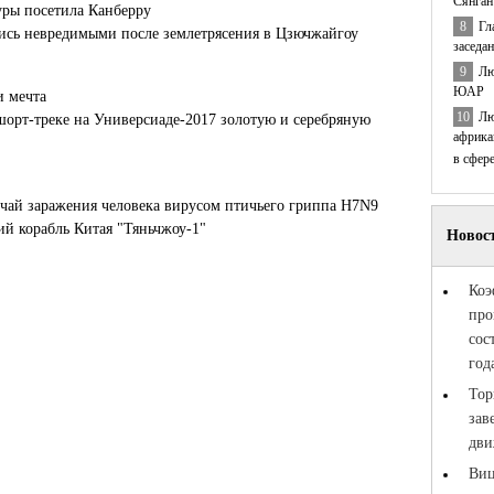
Сянган
уры посетила Канберру
8
Гл
лись невредимыми после землетрясения в Цзючжайгоу
заседа
9
Лю
ЮАР
и мечта
10
Лю
шорт-треке на Универсиаде-2017 золотую и серебряную
африка
в сфер
чай заражения человека вирусом птичьего гриппа H7N9
й корабль Китая "Тяньчжоу-1"