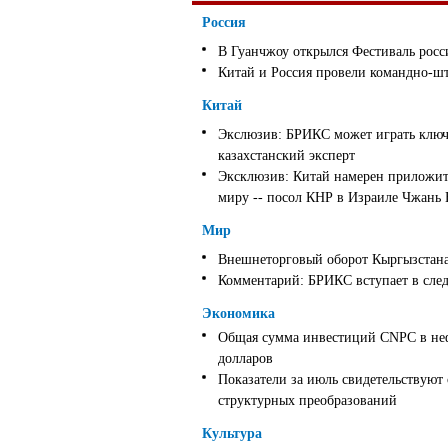
Россия
В Гуанчжоу открылся Фестиваль росс
Китай и Россия провели командно-ш
Китай
Экслюзив: БРИКС может играть ключ
казахстанский эксперт
Эксклюзив: Китай намерен приложить
миру -- посол КНР в Израиле Чжань
Мир
Внешнеторговый оборот Кыргызстана 
Комментарий: БРИКС вступает в след
Экономика
Общая сумма инвестиций CNPC в неф
долларов
Показатели за июль свидетельствуют
структурных преобразований
Культура