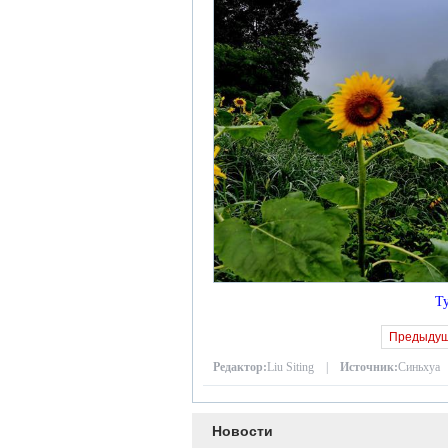
Т
Предыду
Редактор:
Liu Siting |
Источник:
Синьхуа
Новости