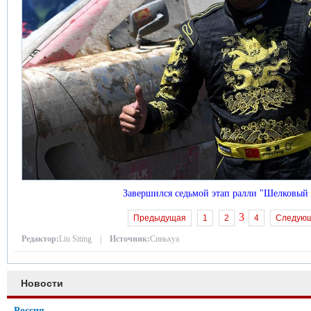
Завершился седьмой этап ралли "Шелковый 
3
Предыдущая
1
2
4
Следую
Редактор:
Liu Siting |
Источник:
Синьхуа
Новости
Россия