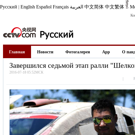
Русский
|
English
Español
Français
العربية
中文简体
中文繁体
М
Ко
Главная
Новости
Фотогалерея
App
О пан
Завершился седьмой этап ралли "Шелко
2016-07-18 05:52МСК
|