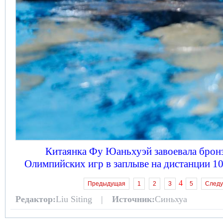
Китаянка Фу Юаньхуэй завоевала брон
Олимпийских игр в заплыве на дистанции 10
4
Предыдущая
1
2
3
5
След
Редактор:
Liu Siting |
Источник:
Синьхуа