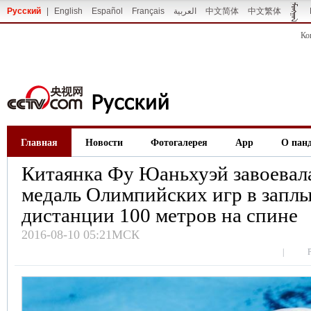
Русский
|
English
Español
Français
العربية
中文简体
中文繁体
Ко
Главная
Новости
Фотогалерея
App
О пан
Китаянка Фу Юаньхуэй завоевал
медаль Олимпийских игр в заплы
дистанции 100 метров на спине
2016-08-10 05:21МСК
|